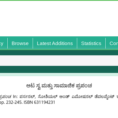
cy
Browse
Latest Additions
Statistics
Con
ಆಟ ಸ್ವ ಮತ್ತು ಸಾಮಾಜಿಕ ಪ್ರಪಂಚ
ಪ್ರಪಂಚ
In: ಪರ್ಸನಲ್, ಸೋಶಿಯಲ್ ಅಂಡ್ ಎಮೋಷನಲ್ ಡೆವಲಪ್ಮೆಂಟ್ ಇನ್ ಚ
, pp. 232-245. ISBN 631194231