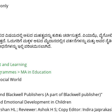
 only
ದ ವಿಷಯದಲ್ಲಿ ಆಟದ ಮಹತ್ವವನ್ನು ಕುರಿತು ಚರ್ಚಿಸುತ್ತದೆ. ಪಿಯಾಝೆ, ವೈಗೋಟ್ಸ್
ತ್ತದೆ. ಓದುಗರಿಗೆ ಮಕ್ಕಳ ಆಟದ ಮೈದಾನದಲ್ಲಿನ ವರ್ತನೆಗಳನ್ನು ಮತ್ತು ಅವರ ನೈ
ನೆಗಳನ್ನು ಇಲ್ಲಿ ಪರಿಚಯಿಸಲಾಗಿದೆ.
 and Learning
grammes > MA in Education
Social World
nd Blackwell Publishers (A part of Blackwell publisher)"
and Emotional Development in Children
shan HL ; Reviewer: Ashok H S; Copy Editor: Indira Jaiprakas