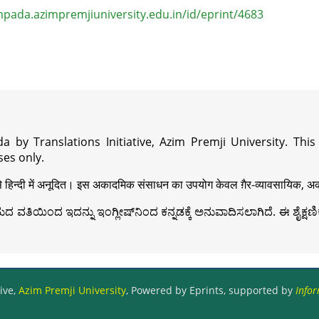
pada.azimpremjiuniversity.edu.in/id/eprint/4683
a by Translations Initiative, Azim Premji University. Thi
es only.
़ी से हिन्दी में अनूदित। इस अकादमिक संसाधन का उपयोग केवल ग़ैर-व्यावसायिक, अका
ವತಿಯಿಂದ ಇದನ್ನು ಇಂಗ್ಲೀಷ್‍ನಿಂದ ಕನ್ನಡಕ್ಕೆ ಅನುವಾದಿಸಲಾಗಿದೆ. ಈ ಶೈಕ್ಷಣಿಕ 
ive,
Azim Premji University
, Powered by Eprints, supported by
Infor