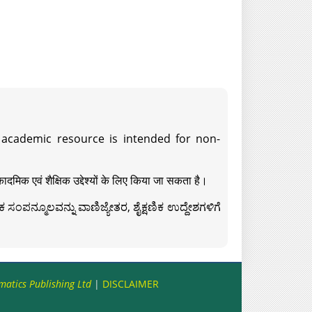
s academic resource is intended for non-
दमिक एवं शैक्षिक उद्देश्यों के लिए किया जा सकता है।
ಸಂಪನ್ಮೂಲವನ್ನು ವಾಣಿಜ್ಯೇತರ, ಶೈಕ್ಷಣಿಕ ಉದ್ದೇಶಗಳಿಗೆ
matics Publishing Ltd
|
DISCLAIMER