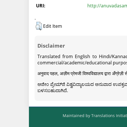
URI:
http://anuvadasam
.
Edit Item
Disclaimer
Translated from English to Hindi/Kannad
commercial/academic/educational purpos
अनुवाद पहल, अज़ीम प्रेमजी विश्वविद्यालय द्वारा अँग्रेज
ಅಜೀಂ ಪ್ರೇಮ್‍ಜಿ ವಿಶ್ವವಿದ್ಯಾಲಯದ ಅನುವಾದ ಉಪಕ್ರಮದ 
ಬಳಸಬಹುದಾಗಿದೆ.
Maintained by Translations Initiat