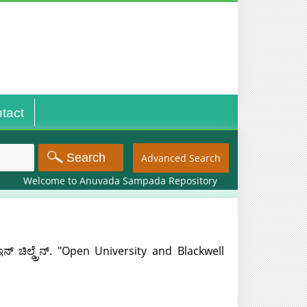
tact
Advanced Search
Welcome to Anuvada Sampada Repository
ಿಲ್ಡ್ರೆನ್. "Open University and Blackwell