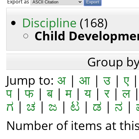
Export as
Discipline
(168)
Child Developme
Group b
Jump to:
अ
|
आ
|
उ
|
ए
प
|
फ
|
ब
|
म
|
य
|
र
|
ल
ಗ
|
ಚ
|
ಜ
|
ಟ
|
ಡ
|
ನ
|
Number of items at this