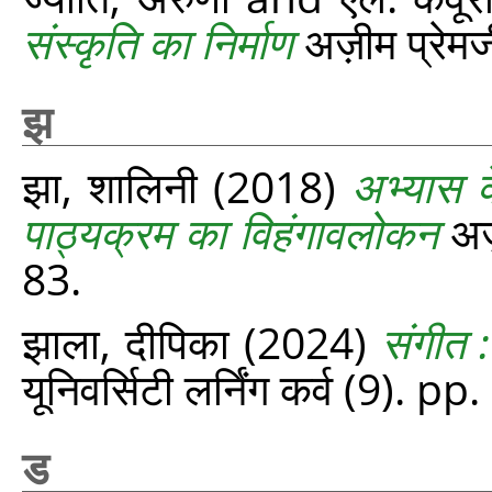
संस्कृति का निर्माण
अज़ीम प्रेमजी
झ
झा, शालिनी
(2018)
अभ्यास के
पाठ्यक्रम का विहंगावलोकन
अज़
83.
झाला, दीपिका
(2024)
संगीत :
यूनिवर्सिटी लर्निंग कर्व (9). p
ड