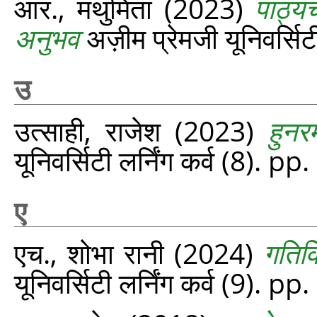
आर., मथुमिता
(2023)
पाठ्यच
अनुभव
अज़ीम प्रेमजी यूनिवर्सिट
उ
उत्साही, राजेश
(2023)
हुनर
यूनिवर्सिटी लर्निंग कर्व (8). p
ए
एच., शोभा रानी
(2024)
गतिवि
यूनिवर्सिटी लर्निंग कर्व (9). p