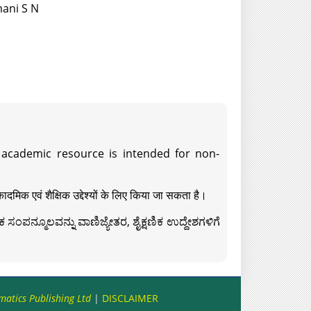
mani S N
s academic resource is intended for non-
दमिक एवं शैक्षिक उद्देश्यों के लिए किया जा सकता है।
ಸಂಪನ್ಮೂಲವನ್ನು ವಾಣಿಜ್ಯೇತರ, ಶೈಕ್ಷಣಿಕ ಉದ್ದೇಶಗಳಿಗೆ
matics Publishing Ltd
|
DISCLAIMER