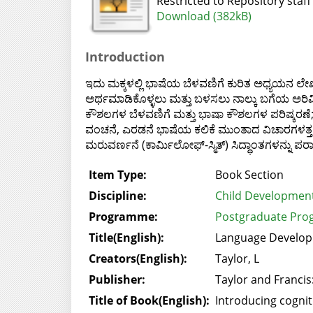
Restricted to Repository staff
Download (382kB)
Introduction
ಇದು ಮಕ್ಕಳಲ್ಲಿ ಭಾಷೆಯ ಬೆಳವಣಿಗೆ ಕುರಿತ ಅಧ್ಯಯನ ಲೇಖನ
ಅರ್ಥಮಾಡಿಕೊಳ್ಳಲು ಮತ್ತು ಬಳಸಲು ನಾಲ್ಕು ಬಗೆಯ ಅರಿವಿ
ಕೌಶಲಗಳ ಬೆಳವಣಿಗೆ ಮತ್ತು ಭಾಷಾ ಕೌಶಲಗಳ ಪರಿಷ್ಕರಣೆ; 
ವಂಚನೆ, ಎರಡನೆ ಭಾಷೆಯ ಕಲಿಕೆ ಮುಂತಾದ ವಿಚಾರಗಳತ್ತ ಗಮ
ಮರುವರ್ಣನೆ (ಕಾರ್ಮಿಲೋಫ್-ಸ್ಮಿತ್) ಸಿದ್ಧಾಂತಗಳನ್ನು ಪರ
Item Type:
Book Section
Discipline:
Child Development
Programme:
Postgraduate Pro
Title(English):
Language Develo
Creators(English):
Taylor, L
Publisher:
Taylor and Francis
Title of Book(English):
Introducing cogni