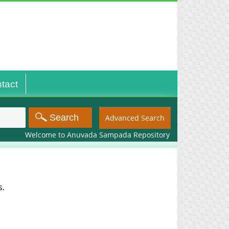
tact
Advanced Search
Welcome to Anuvada Sampada Repository
s.