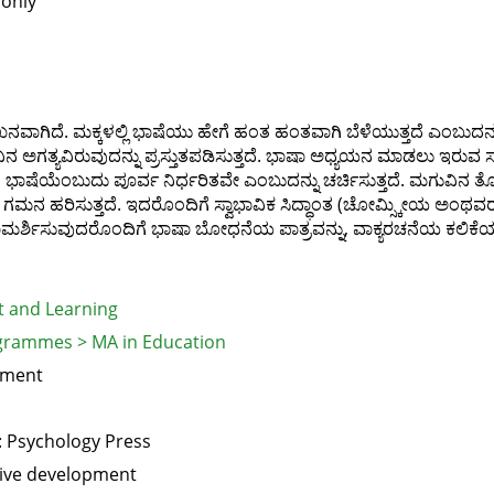
 only
ವಾಗಿದೆ. ಮಕ್ಕಳಲ್ಲಿ ಭಾಷೆಯು ಹೇಗೆ ಹಂತ ಹಂತವಾಗಿ ಬೆಳೆಯುತ್ತದೆ ಎಂಬುದನ್ನು ಸ
ನ ಅಗತ್ಯವಿರುವುದನ್ನು ಪ್ರಸ್ತುತಪಡಿಸುತ್ತದೆ. ಭಾಷಾ ಅಧ್ಯಯನ ಮಾಡಲು ಇರುವ 
ಭಾಷೆಯೆಂಬುದು ಪೂರ್ವ ನಿರ್ಧರಿತವೇ ಎಂಬುದನ್ನು ಚರ್ಚಿಸುತ್ತದೆ. ಮಗುವಿನ ತೊ
ನ ಹರಿಸುತ್ತದೆ. ಇದರೊಂದಿಗೆ ಸ್ವಾಭಾವಿಕ ಸಿದ್ಧಾಂತ (ಚೋಮ್ಸ್ಕೀಯ ಅಂಥವರ), ವರ
ಾಮರ್ಶಿಸುವುದರೊಂದಿಗೆ ಭಾಷಾ ಬೋಧನೆಯ ಪಾತ್ರವನ್ನು, ವಾಕ್ಯರಚನೆಯ ಕಲಿಕೆಯನ್ನು
 and Learning
grammes > MA in Education
pment
: Psychology Press
tive development