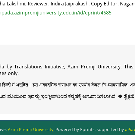
ha Lakshmi; Reviewer: Indira Jaiprakash; Copy Editor: Naga
pada.azimpremjiuniversity.edu.in/id/eprint/4685
a by Translations Initiative, Azim Premji University. Thi
es only.
़ी से हिन्दी में अनूदित। इस अकादमिक संसाधन का उपयोग केवल ग़ैर-व्यावसायिक, अका
ವತಿಯಿಂದ ಇದನ್ನು ಇಂಗ್ಲೀಷ್‍ನಿಂದ ಕನ್ನಡಕ್ಕೆ ಅನುವಾದಿಸಲಾಗಿದೆ. ಈ ಶೈಕ್ಷಣಿಕ 
ive,
Azim Premji University
, Powered by Eprints, supported by
Infor