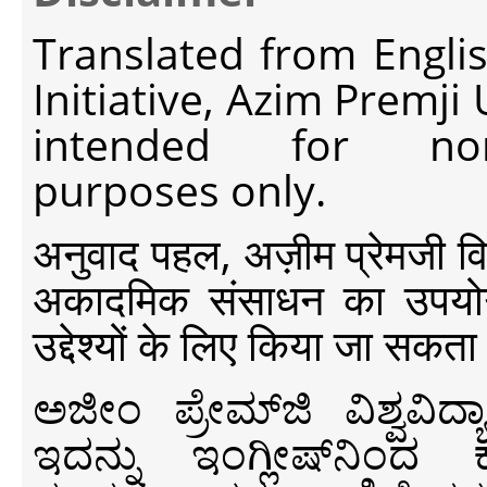
Translated from Engli
Initiative, Azim Premji
intended for non-c
purposes only.
अनुवाद पहल, अज़ीम प्रेमजी विश्व
अकादमिक संसाधन का उपयोग क
उद्देश्यों के लिए किया जा सकता
ಅಜೀಂ ಪ್ರೇಮ್‍ಜಿ ವಿಶ್ವ
ಇದನ್ನು ಇಂಗ್ಲೀಷ್‍ನಿಂದ ಕ