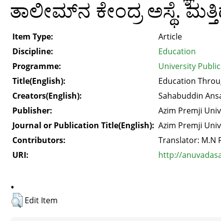
ತಾಲೀಮ್‍ನ ಕೇಂದ್ರ ಅಸ್ಥೆ. ಮತ್ತ
Item Type:
Article
Discipline:
Education
Programme:
University Publi
Title(English):
Education Throu
Creators(English):
Sahabuddin Ansa
Publisher:
Azim Premji Univ
Journal or Publication Title(English):
Azim Premji Univ
Contributors:
Translator: M.N 
URI:
http://anuvadas
.
Edit Item