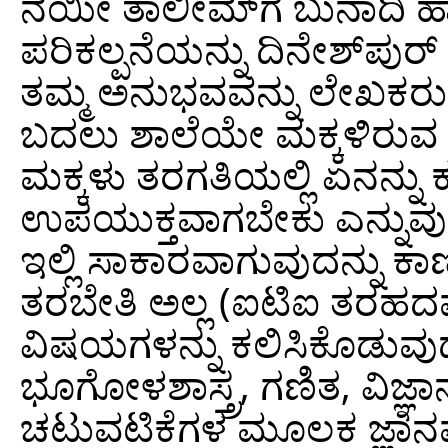
ನಯೀ ತಾಲೀಮ್‍ಗೆ ಬುನಾದಿ ಹ
ಪರಿಕಲ್ಪನೆಯನ್ನು ದಿನೇಶ್‍ಪು
ತಮ್ಮ ಅನುಭವವನ್ನು ಲೇಖಕರು 
ಬದಲು ಶಾಲೆಯೇ ಮಕ್ಕಳಿರುವ 
ಮಕ್ಕಳು ತರಗತಿಯಲ್ಲಿ ಏನನ್
ಉಪಯುಕ್ತವಾಗಬೇಕು ಎನ್ನು
ಇಲ್ಲಿ ಸಾಕಾರವಾಗುವುದನ್ನು
ತರಬೇತಿ ಅಲ್ಲ (ಐಟಿಐ ತರಹದ
ವಿಷಯಗಳನ್ನು ಕಲಿಸಿಕೊಡುವು
ಭೂಗೋಳಶಾಸ್ತ್ರ, ಗಣಿತ, ವಿಜ್ಞಾ
ಚಟುವಟಿಕೆಗಳ ಮೂಲಕ ಜ್ಞಾ