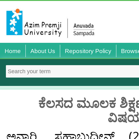
Home
About Us
Repository Policy
Brows
ಕೆಲಸದ ಮೂಲಕ ಶಿಕ್ಷ
ವಿಷಯ
ಅನ್ಸಾರಿ, ಸಹಾಬುದ್ದೀನ್
(2