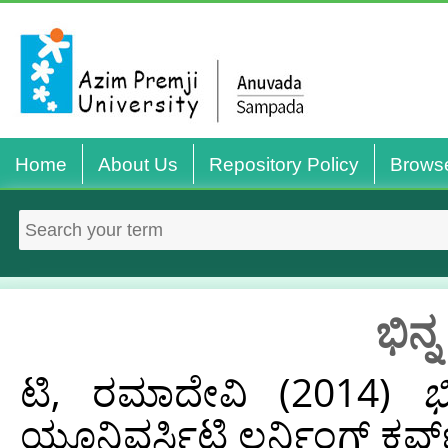
Home
About Us
Repository Policy
Brows
ಭಿನ
ಟಿ, ರಮಾದೇವಿ
(2014)
ಭ
ಯೂನಿವರ್ಸಿಟಿ ಲರ್ನಿಂಗ್ ಕರ್ವ