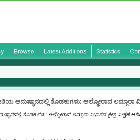
cy
Browse
Latest Additions
Statistics
Con
ತಿಯ ಅನುಷ್ಠಾನದಲ್ಲಿ ತೊಡಕುಗಳು: ಅಲ್ಮೋರಾದ ಲಮ್ಗಾರಾ ವಿಭಾಗ
್ಠಾನದಲ್ಲಿ ತೊಡಕುಗಳು: ಅಲ್ಮೋರಾದ ಲಮ್ಗಾರಾ ವಿಭಾಗದ ಕ್ಷೇತ್ರ ವೀಕ್ಷಣೆ
ಅಜೀಂ