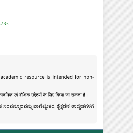
4733
s academic resource is intended for non-
दमिक एवं शैक्षिक उद्देश्यों के लिए किया जा सकता है।
ಸಂಪನ್ಮೂಲವನ್ನು ವಾಣಿಜ್ಯೇತರ, ಶೈಕ್ಷಣಿಕ ಉದ್ದೇಶಗಳಿಗೆ