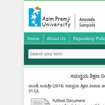
Home
About Us
Repository Poli
ಸಮನ್ವಯ ಶಿಕ್ಷಣ ನೀ
ಪಾಂಡೆ, ಜಯಶ್ರೀ
(2014)
ಸಮನ್ವಯ ಶಿಕ್ಷಣ ನೀತಿಯ ಅನುಷ
51-53.
Fulltext Document