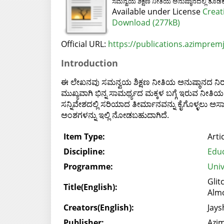
ಸಮನ್ವಯ ಶಿಕ್ಷಣ ನೀತಿಯ ಅನುಷ್ಠಾನದಲ್ಲಿ ತೊಡಕುಗ
Available under License
Creat
Download (277kB)
Official URL:
https://publications.azimpremji
Introduction
ಈ ಲೇಖನವು ಸಮನ್ವಯ ಶಿಕ್ಷಣ ನೀತಿಯ ಅನುಷ್ಠಾನದ ನಿರಾಶಾ
ಮುಖ್ಯವಾಗಿ ಭಿನ್ನ ಸಾಮರ್ಥ್ಯದ ಮಕ್ಕಳ ಬಗ್ಗೆ ಇರುವ ನೀ
ಸನ್ನಿವೇಶದಲ್ಲಿ ಸರಿಯಾದ ತೀರ್ಮಾನವನ್ನು ಕೈಗೊಳ್ಳಲು ಅಸ
ಅಂಶಗಳನ್ನು ಇಲ್ಲಿ ನೋಡಬಹುದಾಗಿದೆ.
Item Type:
Arti
Discipline:
Edu
Programme:
Univ
Glit
Title(English):
Alm
Creators(English):
Jays
Publisher:
Azim