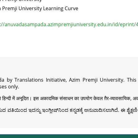
 Premji University Learning Curve
://anuvadasampada.azimpremjiuniversity.edu.in/id/eprint/
a by Translations Initiative, Azim Premji University. Thi
es only.
़ी से हिन्दी में अनूदित। इस अकादमिक संसाधन का उपयोग केवल ग़ैर-व्यावसायिक, अका
ವತಿಯಿಂದ ಇದನ್ನು ಇಂಗ್ಲೀಷ್‍ನಿಂದ ಕನ್ನಡಕ್ಕೆ ಅನುವಾದಿಸಲಾಗಿದೆ. ಈ ಶೈಕ್ಷಣಿಕ 