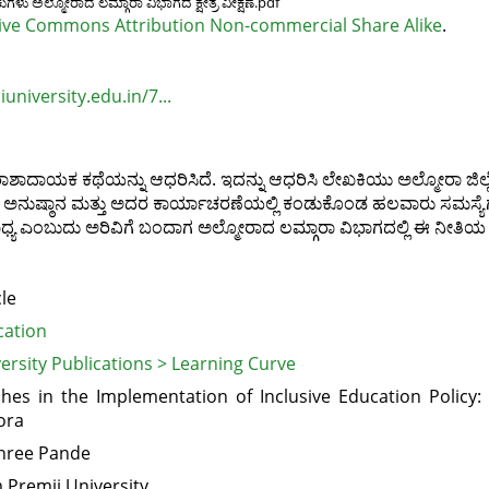
ಳು ಅಲ್ಮೋರಾದ ಲಮ್ಗಾರಾ ವಿಭಾಗದ ಕ್ಷೇತ್ರ ವೀಕ್ಷಣೆ.pdf
ive Commons Attribution Non-commercial Share Alike
.
university.edu.in/7...
ದಾಯಕ ಕಥೆಯನ್ನು ಆಧರಿಸಿದೆ. ಇದನ್ನು ಆಧರಿಸಿ ಲೇಖಕಿಯು ಅಲ್ಮೋರಾ ಜಿಲ್ಲೆಯ 
ತಿಯ ಅನುಷ್ಠಾನ ಮತ್ತು ಅದರ ಕಾರ್ಯಾಚರಣೆಯಲ್ಲಿ ಕಂಡುಕೊಂಡ ಹಲವಾರು ಸಮಸ್ಯೆಗಳ
ಾಧ್ಯ ಎಂಬುದು ಅರಿವಿಗೆ ಬಂದಾಗ ಅಲ್ಮೋರಾದ ಲಮ್ಗಾರಾ ವಿಭಾಗದಲ್ಲಿ ಈ ನೀತಿಯ ಸರ
cle
cation
ersity Publications > Learning Curve
ches in the Implementation of Inclusive Education Policy:
ora
hree Pande
 Premji University