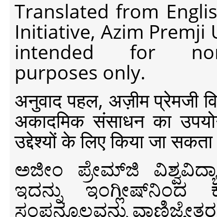
Translated from Engli
Initiative, Azim Premji
intended for non-c
purposes only.
अनुवाद पहल, अज़ीम प्रेमजी विश्व
अकादमिक संसाधन का उपयोग क
उद्देश्यों के लिए किया जा सकता
ಅಜೀಂ ಪ್ರೇಮ್‍ಜಿ ವಿಶ್ವ
ಇದನ್ನು ಇಂಗ್ಲೀಷ್‍ನಿಂದ ಕ
ಸಂಪನ್ಮೂಲವನ್ನು ವಾಣಿಜ್ಯೇತರ