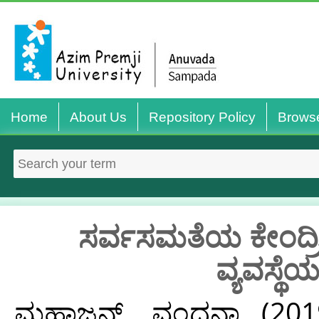
Home
About Us
Repository Policy
Brows
ಸರ್ವಸಮತೆಯ ಕೇಂದ್ರೀಕ
ವ್ಯವಸ್ಥೆ
ಮಹಾಜನ್, ವಂದನಾ
(20