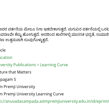
ೊತೆಗೆ ಅವರ ವರ್ತನೆಯ ಮೇಲೂ ನಿಗಾ ಇಡಬೇಕಾಗುತ್ತದೆ. ಮಗುವಿನ ವರ್ತನೆಯಲ್ಲಿ ಒ
ಾವರಣವೇ ಕೆಟ್ಟು ಹೋಗುತ್ತದೆ. ಆದರಿಂದ ಶಾಲೆಗಳಲ್ಲಿ ಮಾನಸಿಕ ಭದ್ರತೆ, ಸಾಮಾಜಿಕ ಹಾ
ರಣ ಉತ್ತಮವಾಗಿ ರೂಪುಗೊಳ್ಳುತ್ತದೆ.
icle
cation
versity Publications > Learning Curve
ture that Matters
rpagam S
m Premji University
m Premji University Learning Curve
p://anuvadasampada.azimpremjiuniversity.edu.in/id/eprint