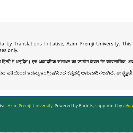
a by Translations Initiative, Azim Premji University. Thi
es only.
़ी से हिन्दी में अनूदित। इस अकादमिक संसाधन का उपयोग केवल ग़ैर-व्यावसायिक, अका
ವತಿಯಿಂದ ಇದನ್ನು ಇಂಗ್ಲೀಷ್‍ನಿಂದ ಕನ್ನಡಕ್ಕೆ ಅನುವಾದಿಸಲಾಗಿದೆ. ಈ ಶೈಕ್ಷಣಿಕ 
ive,
Azim Premji University
, Powered by Eprints, supported by
Infor