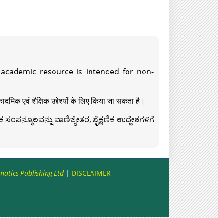
s academic resource is intended for non-
दमिक एवं शैक्षिक उद्देश्यों के लिए किया जा सकता है।
ಸಂಪನ್ಮೂಲವನ್ನು ವಾಣಿಜ್ಯೇತರ, ಶೈಕ್ಷಣಿಕ ಉದ್ದೇಶಗಳಿಗೆ
matics Publishing Ltd
|
DISCLAIMER