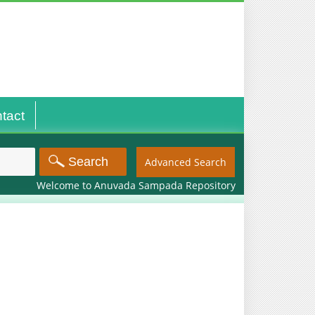
tact
Advanced Search
Welcome to Anuvada Sampada Repository