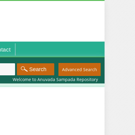
tact
Advanced Search
Welcome to Anuvada Sampada Repository