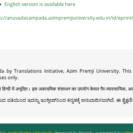
English version is available here
p://anuvadasampada.azimpremjiuniversity.edu.in/id/eprint
a by Translations Initiative, Azim Premji University. Thi
es only.
़ी से हिन्दी में अनूदित। इस अकादमिक संसाधन का उपयोग केवल ग़ैर-व्यावसायिक, अका
ವತಿಯಿಂದ ಇದನ್ನು ಇಂಗ್ಲೀಷ್‍ನಿಂದ ಕನ್ನಡಕ್ಕೆ ಅನುವಾದಿಸಲಾಗಿದೆ. ಈ ಶೈಕ್ಷಣಿಕ 
ive,
Azim Premji University
, Powered by Eprints, supported by
Infor