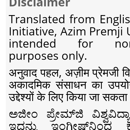
Disclaimer
Translated from Engli
Initiative, Azim Premji
intended for non-c
purposes only.
अनुवाद पहल, अज़ीम प्रेमजी विश्व
अकादमिक संसाधन का उपयोग क
उद्देश्यों के लिए किया जा सकता
ಅಜೀಂ ಪ್ರೇಮ್‍ಜಿ ವಿಶ್ವ
ಇದನ್ನು ಇಂಗ್ಲೀಷ್‍ನಿಂದ ಕ