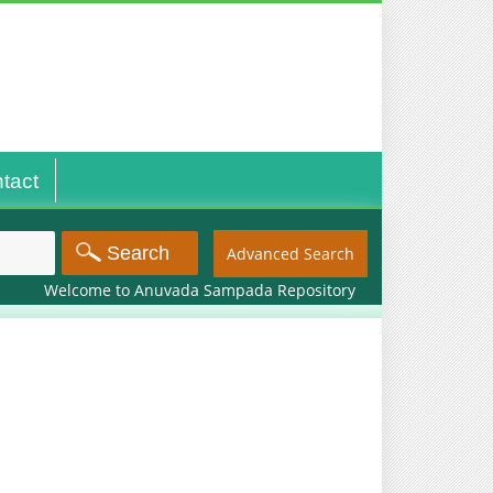
tact
Advanced Search
Welcome to Anuvada Sampada Repository