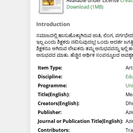
Available under License
Creat
Download (1MB)
Introduction
ಸಮಾಜದಲ್ಲಿ ಹಾಸುಹೊಕ್ಕಾಗಿರುವ ಜಾತಿ, ಲಿಂಗ, ವರ್ಗಭೇದ
ಇಲ್ಲ ಎಂದು ಶಿಕ್ಷಕರು ನಟಿಸುವುದಲ್ಲ! ಒಂದು ಆದರ್ಶ ಜಗತ್ತ
ಶಿಕ್ಷಕರೂ ಆಗಿರುವ ಲೇಖಕರು ತಮ್ಮ ಅನುಭವವನ್ನು ಇಲ್ಲಿ ಹಂ
ಅನುಭವದ ಮಾತು. ಹೆಚ್ಚಿನ ಆರ್ಥಿಕ ಸಂಪನ್ಮೂಲದ ಅವಶ್ಯಕತ
Item Type:
Art
Discipline:
Edu
Programme:
Uni
Title(English):
Mea
Creators(English):
Dhr
Publisher:
Azi
Journal or Publication Title(English):
Azi
Contributors:
Tra