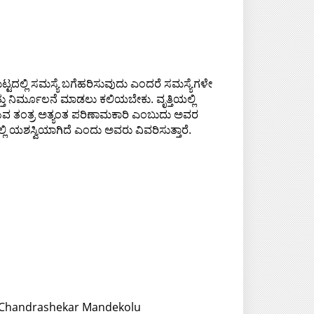
ಟದಲ್ಲಿ ಸಮಸ್ಯೆ ಬಗೆಹರಿಸುವುದು ಎಂದರೆ ಸಮಸ್ಯೆಗಳೇ
ತ್ತು ನಿರ್ಮೂಲನೆ ಮಾಡಲು ಕಲಿಯಬೇಕು. ವೃತ್ತಿಯಲ್ಲಿ
ೆ ಹೇಳುವ ತಂತ್ರ ಅತ್ಯಂತ ಪರಿಣಾಮಕಾರಿ ಎಂಬುದು ಅವರ
 ಯಶಸ್ವಿಯಾಗಿದೆ ಎಂದು ಅವರು ವಿವರಿಸುತ್ತಾರೆ.
: Chandrashekar Mandekolu