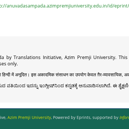
p://anuvadasampada.azimpremjiuniversity.edu.in/id/eprint
a by Translations Initiative, Azim Premji University. Thi
es only.
़ी से हिन्दी में अनूदित। इस अकादमिक संसाधन का उपयोग केवल ग़ैर-व्यावसायिक, अका
ವತಿಯಿಂದ ಇದನ್ನು ಇಂಗ್ಲೀಷ್‍ನಿಂದ ಕನ್ನಡಕ್ಕೆ ಅನುವಾದಿಸಲಾಗಿದೆ. ಈ ಶೈಕ್ಷಣಿಕ 
ive,
Azim Premji University
, Powered by Eprints, supported by
Infor