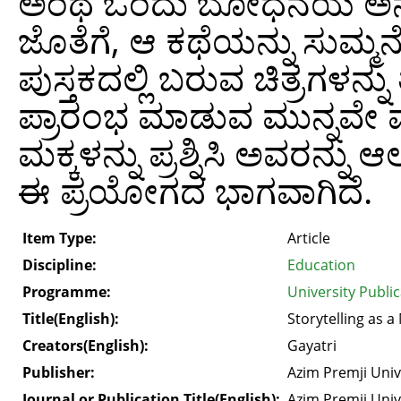
ಅಂಥ ಒಂದು ಬೋಧನೆಯ ಅನುಭವವ
ಜೊತೆಗೆ, ಆ ಕಥೆಯನ್ನು ಸುಮ್ಮನ
ಪುಸ್ತಕದಲ್ಲಿ ಬರುವ ಚಿತ್ರಗಳನ್
ಪ್ರಾರಂಭ ಮಾಡುವ ಮುನ್ನವೇ 
ಮಕ್ಕಳನ್ನು ಪ್ರಶ್ನಿಸಿ ಅವರನ್ನ
ಈ ಪ್ರಯೋಗದ ಭಾಗವಾಗಿದೆ.
Item Type:
Article
Discipline:
Education
Programme:
University Publi
Title(English):
Storytelling as a
Creators(English):
Gayatri
Publisher:
Azim Premji Univ
Journal or Publication Title(English):
Azim Premji Univ