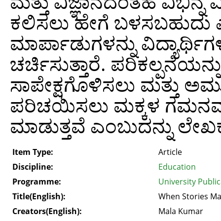
ಮತ್ತು ವಿಜ್ಞಾನದಂತಹ ವಿಭಿನ್ನ
ಕಲಿಸಲು ಹೇಗೆ ಬಳಸಬಹುದು ಎಂಬು
ಮಾರ್ಪಾಡುಗಳನ್ನು ವಿದ್ಯಾರ್ಥಿಗ
ಚರ್ಚಿಸುತ್ತಾರೆ. ಪರಿಕಲ್ಪನೆಯನ್
ಸಾಪೇಕ್ಷಗೊಳಿಸಲು ಮತ್ತು ಅಮ
ಪರಿಚಯಿಸಲು ಮಕ್ಕಳ ಗಮನವನ್ನ
ಮಾಡುತ್ತವೆ ಎಂಬುದನ್ನು ಲೇಖಕರು 
Item Type:
Article
Discipline:
Education
Programme:
University Publi
Title(English):
When Stories Ma
Creators(English):
Mala Kumar