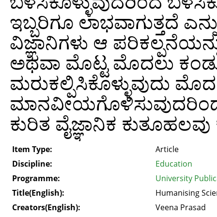
ಬಳಸಿಕೊಳ್ಳುವುದರಿಂದ ಬಳಸಿಕೊಳ
ಇಬ್ಬರಿಗೂ ಲಾಭವಾಗುತ್ತದೆ ಎನ್ನ
ವಿಜ್ಞಾನಿಗಳು ಆ ಪರಿಕಲ್ಪನೆಯನ್ನ
ಅಥವಾ ಮೊಟ್ಟ ಮೊದಲು ಕಂಡು
ಮರುಕಲ್ಪಿಸಿಕೊಳ್ಳುವುದು ಮೊದ
ಮಾನವೀಯಗೊಳಿಸುವುದರಿಂದ ಮಕ್ಕ
ಕುರಿತ ವೈಜ್ಞಾನಿಕ ಕುತೂಹಲವು 
Item Type:
Article
Discipline:
Education
Programme:
University Publi
Title(English):
Humanising Scien
Creators(English):
Veena Prasad