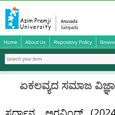
Home
About Us
Repository Policy
Brows
ಏಕಲವ್ಯದ ಸಮಾಜ ವಿಜ್ಞಾ
ಸರ್ದಾನ, ಅರವಿಂದ್
(202