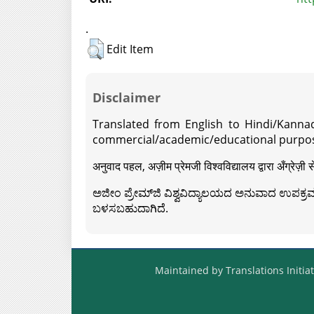
.
Edit Item
Disclaimer
Translated from English to Hindi/Kannad
commercial/academic/educational purpos
अनुवाद पहल, अज़ीम प्रेमजी विश्वविद्यालय द्वारा अँग्रेज
ಅಜೀಂ ಪ್ರೇಮ್‍ಜಿ ವಿಶ್ವವಿದ್ಯಾಲಯದ ಅನುವಾದ ಉಪಕ್ರಮದ 
ಬಳಸಬಹುದಾಗಿದೆ.
Maintained by Translations Initiat