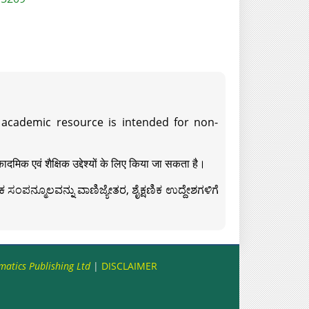
s academic resource is intended for non-
दमिक एवं शैक्षिक उद्देश्यों के लिए किया जा सकता है।
ಸಂಪನ್ಮೂಲವನ್ನು ವಾಣಿಜ್ಯೇತರ, ಶೈಕ್ಷಣಿಕ ಉದ್ದೇಶಗಳಿಗೆ
matics Publishing Ltd
|
DISCLAIMER