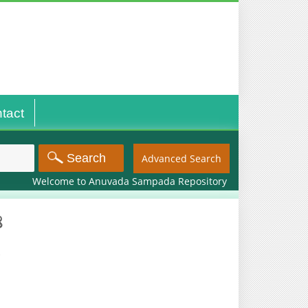
tact
Advanced Search
Welcome to Anuvada Sampada Repository
ೆ
.