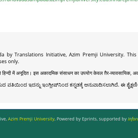
a by Translations Initiative, Azim Premji University. Thi
es only.
़ी से हिन्दी में अनूदित। इस अकादमिक संसाधन का उपयोग केवल ग़ैर-व्यावसायिक, अका
ವತಿಯಿಂದ ಇದನ್ನು ಇಂಗ್ಲೀಷ್‍ನಿಂದ ಕನ್ನಡಕ್ಕೆ ಅನುವಾದಿಸಲಾಗಿದೆ. ಈ ಶೈಕ್ಷಣಿಕ 
ive,
Azim Premji University
, Powered by Eprints, supported by
Infor