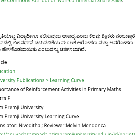
ive Commons Attribution Non-commercial Share Alike
.
್ರತಿಯೊಬ್ಬ ವಿದ್ಯಾರ್ಥಿಗೂ ಕಲಿಸುವುದು ಅಸಾಧ್ಯ ಎಂದು ಕೆಲವು ಶಿಕ್ಷಕರು ನಂಬ
ೇಖನದಲ್ಲಿ, ಬಲವರ್ಧನೆ ಚಟುವಟಿಕೆಯ ಮೂಲಕ ಆರೋಹಣ ಮತ್ತು ಅವರೋಹಣ ಕ್ರಮ
ತಿ ಹೇಳಿಕೊಡಲಾಯಿತು ಎಂಬುದನ್ನು ಚರ್ಚಿಸಲಾಗಿದೆ.
icle
cation
versity Publications > Learning Curve
ortance of Reinforcement Activities in Primary Maths
tra P
m Premji University
m Premji University Learning Curve
nslator: Niveditha ; Reviewer:Melvin Mendonca
p://anuvadasampada.azimpremjiuniversity.edu.in/id/eprint