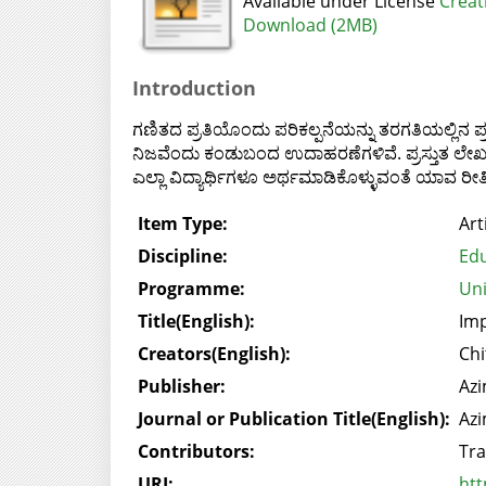
Available under License
Creat
Download (2MB)
Introduction
ಗಣಿತದ ಪ್ರತಿಯೊಂದು ಪರಿಕಲ್ಪನೆಯನ್ನು ತರಗತಿಯಲ್ಲಿನ ಪ
ನಿಜವೆಂದು ಕಂಡುಬಂದ ಉದಾಹರಣೆಗಳಿವೆ. ಪ್ರಸ್ತುತ ಲ
ಎಲ್ಲಾ ವಿದ್ಯಾರ್ಥಿಗಳೂ ಅರ್ಥಮಾಡಿಕೊಳ್ಳುವಂತೆ ಯಾವ ರೀ
Item Type:
Art
Discipline:
Edu
Programme:
Uni
Title(English):
Imp
Creators(English):
Chi
Publisher:
Azi
Journal or Publication Title(English):
Azi
Contributors:
Tra
URI:
htt