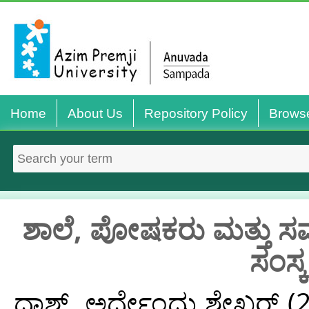
Home
About Us
Repository Policy
Brows
ಶಾಲೆ, ಪೋಷಕರು ಮತ್ತು
ಸಂಸ್
ದಾಶ್, ಅರ್ಧೇಂದು ಶೇಖರ್
(