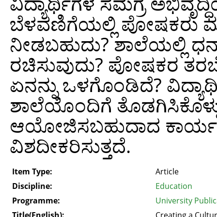
ವಿದ್ಯಾರ್ಥಿಗಳ ಸಮಗ್ರ ಅಭಿವೃದ್
ಬೆಳವಣಿಗೆಯಲ್ಲಿ ಪೋಷಕರು ಮ
ನೀಡಬಹುದು? ಶಾಲೆಯಲ್ಲಿ ಧನಾ
ರಚಿಸುವುದು? ಪೋಷಕರ ತರಬೇತ
ಏನನ್ನು ಒಳಗೊಂಡಿದೆ? ವಿದ್ಯ
ಶಾಲೆಯೊಂದಿಗೆ ತೊಡಗಿಸಿಕೊಳ್ಳು
ಆಯೋಜಿಸಬಹುದಾದ ಕಾರ್ಯಕ್
ವಿಶದೀಕರಿಸುತ್ತದೆ.
Item Type:
Article
Discipline:
Education
Programme:
University Publi
Title(English):
Creating a Cultu