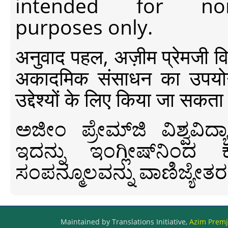
intended for non-c
purposes only.
अनुवाद पहल, अज़ीम प्रेमजी विश्व
अकादमिक संसाधन का उपयोग क
उद्देश्यों के लिए किया जा सकता
ಅಜೀಂ ಪ್ರೇಮ್‍ಜಿ ವಿಶ್ವ
ಇದನ್ನು ಇಂಗ್ಲೀಷ್‍ನಿಂದ ಕ
ಸಂಪನ್ಮೂಲವನ್ನು ವಾಣಿಜ್ಯೇತರ
Maintained by Translations Initiative,
Azim Premji