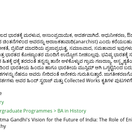
 ಭಾರತಕ್ಕೆ ಮರಳುವ, ಅಸಾಂಪ್ರದಾಯಿಕ, ಆದರ್ಶವಾಗಿದೆ. ಆಧುನೀಕರಣ, ಔದ್ಯೋ
ಿಸುವ ಚಿಂತನೆಗಳಿಂದ ಅವರನ್ನು ಅರಾಜಕತಾವಾದಿ(anarchist) ಎಂದು ಕರೆಯಬ
ಗರೀಕತೆ, ಬ್ರಿಟಿಷ್‌ ಮಾದರಿಯ ಪ್ರಜಾಪ್ರಭುತ್ವ, ಸಮಾಜವಾದ, ಸಮತಾವಾದ ಇವ
ಮಾತ್ರ ಭಾರತದ ಕೋಟ್ಯಾಂತರ ಮಂದಿಗೆ ಉದ್ಯೋಗ ನೀಡಬಲ್ಲವು. ಭವಿಷ್ಯ ಭಾರತಕ್ಕೆ 
ಹಿತಕ್ಕೆ ಧಕ್ಕೆ ತರದಂತೆ ತನ್ನನ್ನು ತಾನೇ ಆಳಿಕೊಳ್ಳುವ ಗ್ರಾಮ ಗಣರಾಜ್ಯ. ಅಸ್ಪೃಶ್ಯ
ದ ಭಾರತೀಯ ಹಿಂದೂ ಹಾಗೂ ಭಾರತೀಯ ಮುಸ್ಲಿಮ್‌ ಆಗಿ ಒಗ್ಗಟ್ಟಿನಿಂದ ಬದುಕ
ಳನ್ನು ನೆಹರೂ ಅವರು ಸೇರಿದಂತೆ ಅನೇಕರು ಗುರುತಿಸುತ್ತಾರೆ. ಜಾಗತೀಕರಣಗೊಂ
ಶಗಳು ಅವರ ಹಿಂದ್‌ ಸ್ವರಾಜ್‌ ಮತ್ತು Collected Works ಕೃತಿಗಳ ಪುಟಗಳಿಗೆ
e
ry
graduate Programmes > BA in History
ma Gandhi's Vision for the Future of India: The Role of E
chy