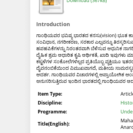
Download (367kB)
Introduction
ಗಾಂಧಿಯವರ ಭವಿಷ್ಯ ಭಾರತದ ಕನಸು(vision) ಭೂತ ಕಾಲದ
ಸಂವಿಧಾನ, ನಗರೀಕರಣ, ಸರಕಾರ ಎಲ್ಲವನ್ನೂ ತಿರಸ್ಕರ
ಹಪಹಪಿಕೆಗಳನ್ನು ನಿರಂತರವಾಗಿ ಬೆಳೆಸುವ ಆಧುನಿಕ ನಾ
ದೈಹಿಕ ಶ್ರಮ ಆಧಾರಿತ ಕೃಷಿ ಆರ್ಥಿಕತೆ, ಖಾದಿ ಇವುಗಳು 
ಕಟ್ಟಳೆಗಳ ಸಂಕೋಲೆಗಳಿಲ್ಲದ ಪ್ರತಿಯೊಬ್ಬ ವ್ಯಕ್ತಿಯೂ ಇತರರ 
ದೈವನಂಬಿಕೆಯಿಂದ ವಿಮುಖವಾಗದೆ, ಮತೀಯ ಸಾಮರಸ್ಯದಿಂ
ಆದರ್ಶ. ಗಾಂಧಿಯವರ ವಿಚಾರಗಳಲ್ಲಿ ಅಪ್ರಾಯೋಗಿಕ ಅಂಶಗ
ಅನುಸರಿಸುತ್ತಿರುವ ಇಂದಿನ ಭಾರತದಲ್ಲಿ ಗಾಂಧಿಯವರ ಆದರ್
Item Type:
Articl
Discipline:
Histo
Programme:
Under
Mahat
Title(English):
Anar