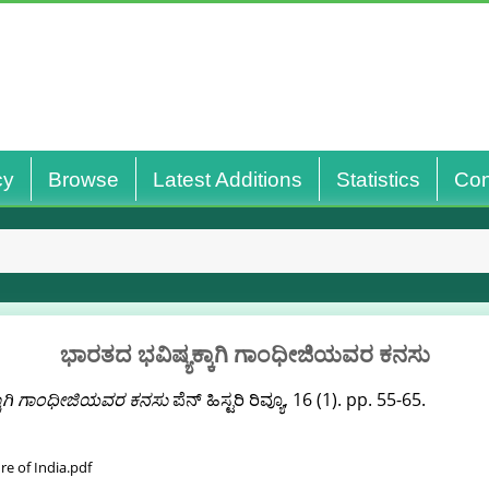
cy
Browse
Latest Additions
Statistics
Con
ಭಾರತದ ಭವಿಷ್ಯಕ್ಕಾಗಿ ಗಾಂಧೀಜಿಯವರ ಕನಸು
್ಕಾಗಿ ಗಾಂಧೀಜಿಯವರ ಕನಸು
ಪೆನ್ ಹಿಸ್ಟರಿ ರಿವ್ಯೂ, 16 (1). pp. 55-65.
e of India.pdf