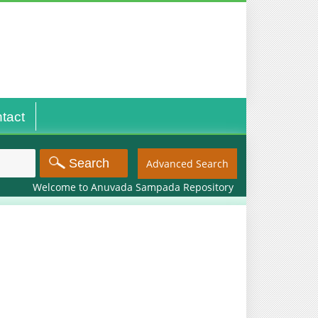
tact
Advanced Search
Welcome to Anuvada Sampada Repository