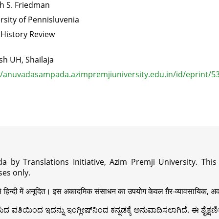
h S. Friedman
rsity of Pennisluvenia
History Review
h UH, Shailaja
//anuvadasampada.azimpremjiuniversity.edu.in/id/eprint/5
a by Translations Initiative, Azim Premji University. Thi
es only.
़ी से हिन्दी में अनूदित। इस अकादमिक संसाधन का उपयोग केवल ग़ैर-व्यावसायिक, अका
ವತಿಯಿಂದ ಇದನ್ನು ಇಂಗ್ಲೀಷ್‍ನಿಂದ ಕನ್ನಡಕ್ಕೆ ಅನುವಾದಿಸಲಾಗಿದೆ. ಈ ಶೈಕ್ಷಣಿಕ 