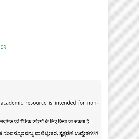
309
s academic resource is intended for non-
दमिक एवं शैक्षिक उद्देश्यों के लिए किया जा सकता है।
ಸಂಪನ್ಮೂಲವನ್ನು ವಾಣಿಜ್ಯೇತರ, ಶೈಕ್ಷಣಿಕ ಉದ್ದೇಶಗಳಿಗೆ