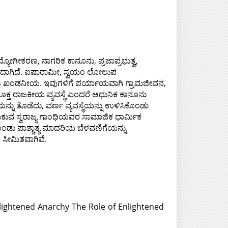
ಗೀಕರಣ, ನಾಗರಿಕ ಕಾನೂನು, ಪ್ರಜಾಪ್ರಭುತ್ವ,
ಹುದಾಗಿದೆ. ಐಷಾರಾಮೀ, ಸ್ವಯಂ ಲೋಲುಪ
ುಗಳು ಖಂಡನೀಯ. ಇವುಗಳಿಗೆ ಪರ್ಯಾಯವಾಗಿ ಗ್ರಾಮಜೀವನ,
ಸೂಕ್ತ ರಾಜಕೀಯ ವ್ಯವಸ್ಥೆ ಎಂದರೆ ಆಧುನಿಕ ಕಾನೂನು
ತೆಯನ್ನು ತೊಡೆದು, ವರ್ಣ ವ್ಯವಸ್ಥೆಯನ್ನು ಉಳಿಸಿಕೊಂಡು
ುವ ಸ್ವರಾಜ್ಯ ಗಾಂಧಿಯವರ ಸಾಮಾಜಿಕ ಧಾರ್ಮಿಕ
ಡು ಪಾಶ್ಚಾತ್ಯ ಮಾದರಿಯ ಬೆಳವಣಿಗೆಯನ್ನು
 ಸೀಮಿತವಾಗಿವೆ.
nlightened Anarchy The Role of Enlightened