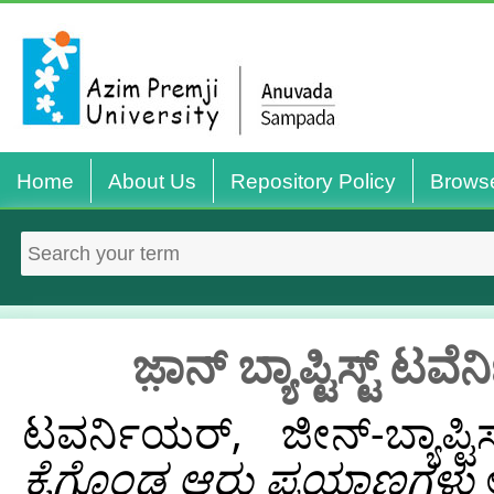
Home
About Us
Repository Policy
Brows
ಜಾ಼ನ್‌ ಬ್ಯಾಪ್ಟಿಸ್ಟ್
ಟವರ್ನಿಯರ್, ಜೀನ್-ಬ್ಯಾಪ್ಟಿಸ್
ಕೈಗೊಂಡ ಆರು ಪ್ರಯಾಣಗಳು
ಆ