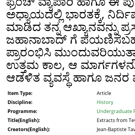
ಫ್ರೆಂಚ್‌ ವ್ಯಾಪಾರಿ ಹಾಗೂ ಈ
ಅಧ್ಯಾಯದಲ್ಲಿ ಭಾರತಕ್ಕೆ, ನಿರ್
ಮಾಡಿದ ತನ್ನ ಆಖ್ಯಾನವನ್ನು ಪ್ರಸ್
ಜಹಾನಾಬಾದ್ ಗೆ ಪಯಣಿಸಬಹು
ಪ್ರಾರಂಭಿಸಿ ಮುಂದುವರಿಯುತ್
ಉತ್ತಮ ಕಾಲ, ಆ ಮಾರ್ಗಗಳನ್ನ
ಆಡಳಿತ ವ್ಯವಸ್ಥೆ ಹಾಗೂ ಜನರ ವ
Item Type:
Article
Discipline:
History
Programme:
Undergraduate P
Title(English):
Extracts from Te
Creators(English):
Jean-Baptiste Ta