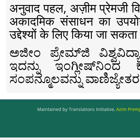
अनुवाद पहल, अज़ीम प्रेमजी विश्व
अकादमिक संसाधन का उपयोग क
उद्देश्यों के लिए किया जा सकता
ಅಜೀಂ ಪ್ರೇಮ್‍ಜಿ ವಿಶ್ವ
ಇದನ್ನು ಇಂಗ್ಲೀಷ್‍ನಿಂದ ಕ
ಸಂಪನ್ಮೂಲವನ್ನು ವಾಣಿಜ್ಯೇತರ
Maintained by Translations Initiative,
Azim Premji