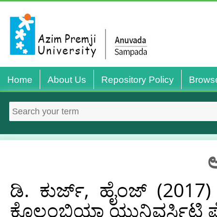
Home
About Us
Repository Policy
Brows
ಅ
ಡಿ. ಕುರ್ಜ್, ಹೈಂಜ್
(2017
ಕೊಲಂಬಿಯಾ ಯುನಿವರ್ಸಿಟಿ ಪ್