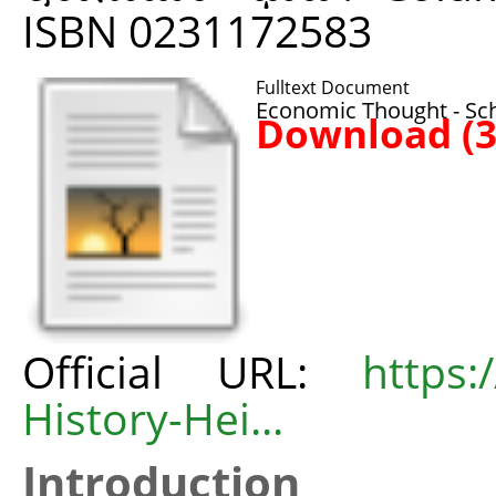
ISBN 0231172583
Fulltext Document
Economic Thought - Sch
Download (
Official URL:
https
History-Hei...
Introduction