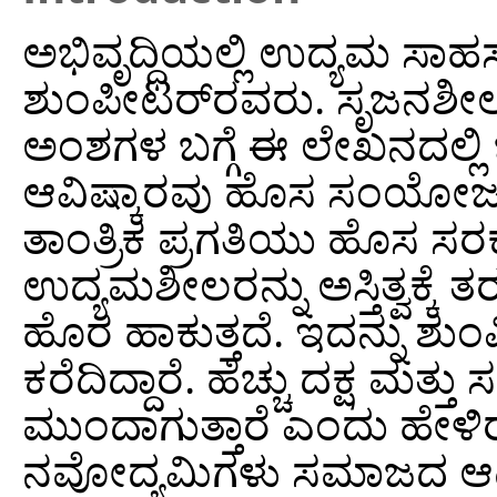
ಅಭಿವೃದ್ಧಿಯಲ್ಲಿ ಉದ್ಯಮ ಸಾಹ
ಶುಂಪೀಟರ್‌ರವರು. ಸೃಜನಶೀಲ
ಅಂಶಗಳ ಬಗ್ಗೆ ಈ ಲೇಖನದಲ್ಲಿ ಬ
ಆವಿಷ್ಕಾರವು ಹೊಸ ಸಂಯೋಜನೆಗ
ತಾಂತ್ರಿಕ ಪ್ರಗತಿಯು ಹೊಸ 
ಉದ್ಯಮಶೀಲರನ್ನು ಅಸ್ತಿತ್ವಕ್ಕ
ಹೊರ ಹಾಕುತ್ತದೆ. ಇದನ್ನು ಶ
ಕರೆದಿದ್ದಾರೆ. ಹೆಚ್ಚು ದಕ್ಷ ಮತ
ಮುಂದಾಗುತ್ತಾರೆ ಎಂದು ಹೇಳಿರ
ನವೋದ್ಯಮಿಗಳು ಸಮಾಜದ ಆರ್ಥ