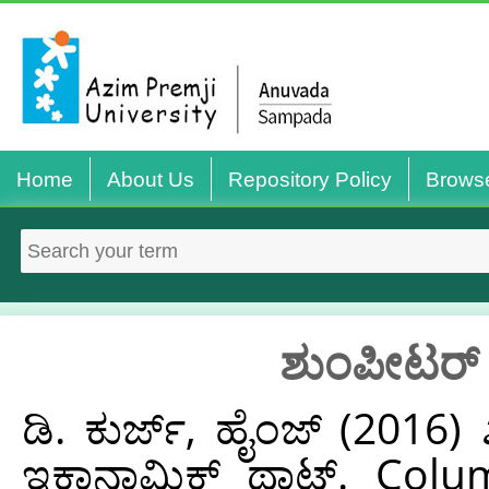
Home
About Us
Repository Policy
Brows
ಶುಂಪೀಟರ್ ಮ
ಡಿ. ಕುರ್ಜ್, ಹೈಂಜ್
(2016)
ಇಕಾನಾಮಿಕ್ ಥಾಟ್. Colum