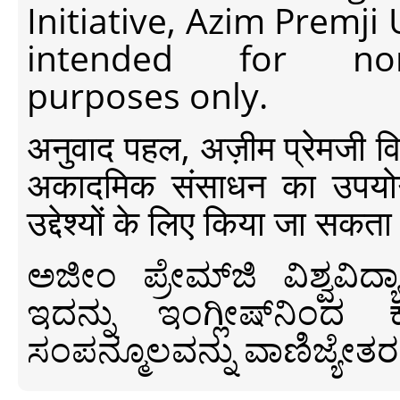
Initiative, Azim Premji
intended for non-c
purposes only.
अनुवाद पहल, अज़ीम प्रेमजी विश्व
अकादमिक संसाधन का उपयोग क
उद्देश्यों के लिए किया जा सकता
ಅಜೀಂ ಪ್ರೇಮ್‍ಜಿ ವಿಶ್ವ
ಇದನ್ನು ಇಂಗ್ಲೀಷ್‍ನಿಂದ ಕ
ಸಂಪನ್ಮೂಲವನ್ನು ವಾಣಿಜ್ಯೇತರ