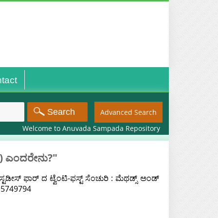
tact
Advanced Search
Welcome to Anuvada Sampada Repository
ಳು) ಎಂದರೇನು?"
ಡೀಸ್ ಫಾರ್ ದ ಟ್ವೆಂಟಿ-ಫಸ್ಟ್ ಸೆಂಚುರಿ : ಮೆಥಡ್ಸ್ ಅಂಡ್
415749794