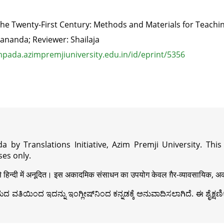
 the Twenty-First Century: Methods and Materials for Teach
dananda; Reviewer: Shailaja
pada.azimpremjiuniversity.edu.in/id/eprint/5356
a by Translations Initiative, Azim Premji University. Thi
es only.
़ी से हिन्दी में अनूदित। इस अकादमिक संसाधन का उपयोग केवल ग़ैर-व्यावसायिक, अका
ವತಿಯಿಂದ ಇದನ್ನು ಇಂಗ್ಲೀಷ್‍ನಿಂದ ಕನ್ನಡಕ್ಕೆ ಅನುವಾದಿಸಲಾಗಿದೆ. ಈ ಶೈಕ್ಷಣಿಕ 