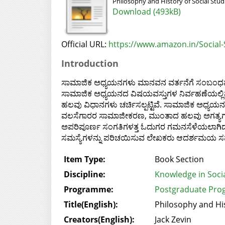
Philosophy and History of Social Studi
Download (493kB)
Official URL:
https://www.amazon.in/Social-S
Introduction
ಸಾಮಾಜಿಕ ಅಧ್ಯಯನಗಳು ಮಾನವನ ವರ್ತನೆಗೆ ಸಂಬಂಧಪಟ್ಟ
ಸಾಮಾಜಿಕ ಅಧ್ಯಯನದ ವಿಷಯವಸ್ತುಗಳ ನಿರ್ವಹಣೆಯಲ್ಲಿನ ಮೂ
ಹಲವು ವಿಧಾನಗಳು ಚರ್ಚಿಸಲ್ಪಟ್ಟಿವೆ. ಸಾಮಾಜಿಕ ಅಧ್ಯಯನಗಳ
ವಲಸೆಗಾರರ ಸಾಮಾಜೀಕರಣ, ಮುಂತಾದ ಹಲವು ಅಗತ್ಯಗಳ 
ಅಪರಿಪೂರ್ಣ ಸಂಗತಿಗಳತ್ತ ಓದುಗರ ಗಮನಸೆಳೆಯಲಾಗಿದ್ದು, ಶ
ಸಮಸ್ಯೆಗಳನ್ನು ಪರಿಚಯಿಸುವ ಲೇಖಕರು ಆದರ್ಶಮಯ ಸಮತೋಲ
Item Type:
Book Section
Discipline:
Knowledge in Socia
Programme:
Postgraduate Pro
Title(English):
Philosophy and Hist
Creators(English):
Jack Zevin