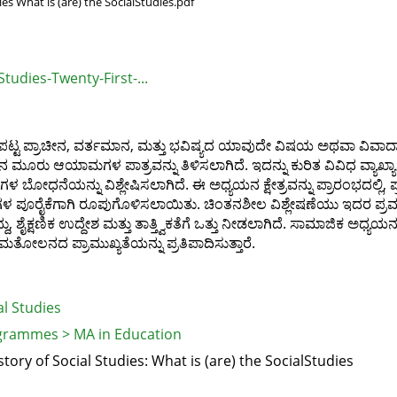
es What is (are) the SocialStudies.pdf
tudies-Twenty-First-...
 ಪ್ರಾಚೀನ, ವರ್ತಮಾನ, ಮತ್ತು ಭವಿಷ್ಯದ ಯಾವುದೇ ವಿಷಯ ಅಥವಾ ವಿವಾದಾಂ
ರು ಆಯಾಮಗಳ ಪಾತ್ರವನ್ನು ತಿಳಿಸಲಾಗಿದೆ. ಇದನ್ನು ಕುರಿತ ವಿವಿಧ ವ್ಯಾಖ್ಯಾನಗ
 ಬೋಧನೆಯನ್ನು ವಿಶ್ಲೇಷಿಸಲಾಗಿದೆ. ಈ ಅಧ್ಯಯನ ಕ್ಷೇತ್ರವನ್ನು ಪ್ರಾರಂಭದಲ್ಲಿ, 
ಪೂರೈಕೆಗಾಗಿ ರೂಪುಗೊಳಿಸಲಾಯಿತು. ಚಿಂತನಶೀಲ ವಿಶ್ಲೇಷಣೆಯು ಇದರ ಪ್ರ
ೈಕ್ಷಣಿಕ ಉದ್ದೇಶ ಮತ್ತು ತಾತ್ತ್ವಿಕತೆಗೆ ಒತ್ತು ನೀಡಲಾಗಿದೆ. ಸಾಮಾಜಿಕ ಅಧ್ಯಯ
ನದ ಪ್ರಾಮುಖ್ಯತೆಯನ್ನು ಪ್ರತಿಪಾದಿಸುತ್ತಾರೆ.
l Studies
grammes > MA in Education
ory of Social Studies: What is (are) the SocialStudies