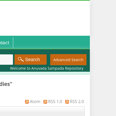
tact
Advanced Search
Welcome to Anuvada Sampada Repository
dies"
Atom
RSS 1.0
RSS 2.0