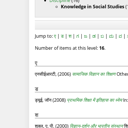
Discipline
(16)
Knowledge in Social Studies
(
Jump to:
ए
|
ड
|
श
|
ಗ
|
ಜ
|
ಡ
|
ಬ
|
ಮ
|
ವ
|
Number of items at this level:
16
.
ए
एनसीईआरटी,
(2006)
सामाजिक विज्ञान का शिक्षण
Other
ड
ड्यूई, जॉन
(2008)
प्राथमिक शिक्षा में इतिहास का ध्येय
In:
श
शुक्ल, ए. पी.
(2000)
विज्ञान-दर्शन और भारतीय संस्थान
शि