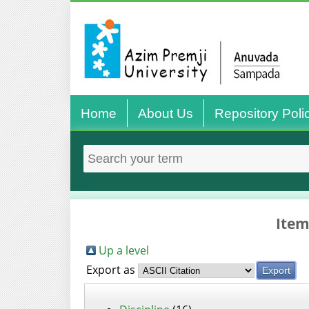
Home
About Us
Repository Poli
Item
Up a level
Export as