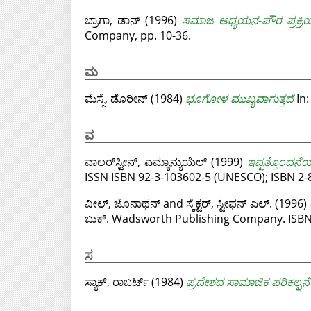
ಬ್ರಾಗಾ, ಡಾನ್
(1996)
ಸಮಾಜ ಅಧ್ಯಯನ-ಪೌರ ಪ್ರಕ್ರಿಯ
Company, pp. 10-36.
ಮ
ಮೆಸ್ಸೆ, ಡೊರೀನ್
(1984)
ಭೂಗೋಳ ಮುಖ್ಯವಾಗುತ್ತದೆ
In:
ವ
ವಾಲರ್‌ಸ್ಟೀನ್, ಎಮ್ಯಾನ್ಯುಯೆಲ್
(1999)
ಇಪ್ಪತ್ತೊಂದನ
ISSN ISBN 92-3-103602-5 (UNESCO); ISBN 2-8
ವೀಲ್, ಜೊನಾಥನ್
and
ಸ್ಕೆಕ್ಟರ್, ಸ್ಟೀಫನ್ ಎಲ್.
(1996)
ಬುಕ್. Wadsworth Publishing Company. ISBN
ಸ
ಸ್ಯಾಕ್, ರಾಬರ್ಟ್
(1984)
ಪ್ರದೇಶದ ಸಾಮಾಜಿಕ ಪರಿಕಲ್ಪನೆ