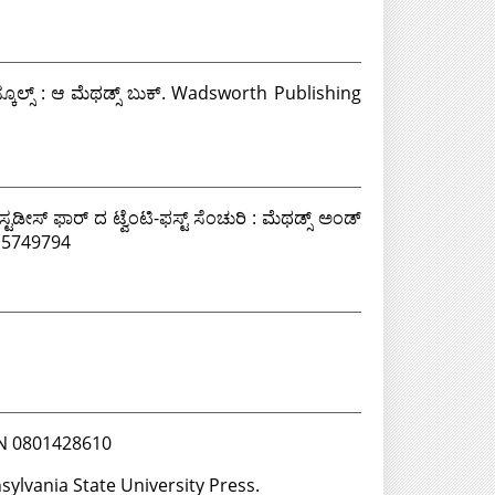
್ಕೂಲ್ಸ್ : ಆ ಮೆಥಡ್ಸ್ ಬುಕ್. Wadsworth Publishing
ಡೀಸ್ ಫಾರ್ ದ ಟ್ವೆಂಟಿ-ಫಸ್ಟ್ ಸೆಂಚುರಿ : ಮೆಥಡ್ಸ್ ಅಂಡ್
415749794
SBN 0801428610
 Pennsylvania State University Press.