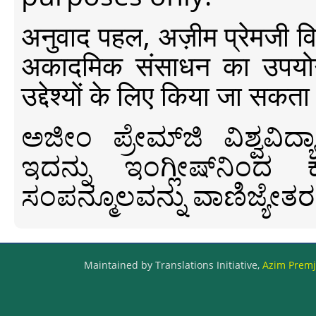
अनुवाद पहल, अज़ीम प्रेमजी विश्व
अकादमिक संसाधन का उपयोग क
उद्देश्यों के लिए किया जा सकता
ಅಜೀಂ ಪ್ರೇಮ್‍ಜಿ ವಿಶ್ವ
ಇದನ್ನು ಇಂಗ್ಲೀಷ್‍ನಿಂದ ಕ
ಸಂಪನ್ಮೂಲವನ್ನು ವಾಣಿಜ್ಯೇತರ
Maintained by Translations Initiative,
Azim Premji