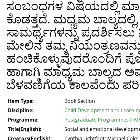
ಸಂಬಂಧಗಳ ವಿಷಯದಲ್ಲಿ ಮಾಧ್ಯಮ 
ಕೊಡತ್ತದೆ. ಮಧ್ಯಮ ಬಾಲ್ಯದಲ
ಸಾಮರ್ಥ್ಯಗಳನ್ನು ಪ್ರದರ್ಶಿಸಲು 
ಮೇಲಿನ ತಮ್ಮ ನಿಯಂತ್ರಣವನ್ನು 
ಹಂಚಿಕೊಳ್ಳುವುದರೊಂದಿಗೆ ಪೋ
ಹಾಗಾಗಿ ಮಾಧ್ಯಮ ಬಾಲ್ಯದ ಅವ
ಬೆಳವಣಿಗೆಯ ಕಾಲವೆಂದು ಪರಿಗ
Item Type:
Book Section
Discipline:
Child Development and Learnin
Programme:
Postgraduate Programmes > MA
Title(English):
Social and emotional developme
Creators(English):
Cynthia Lightfoot; Michael Cole; 