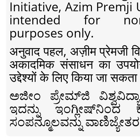
Initiative, Azim Premji
intended for non-c
purposes only.
अनुवाद पहल, अज़ीम प्रेमजी विश्व
अकादमिक संसाधन का उपयोग क
उद्देश्यों के लिए किया जा सकता
ಅಜೀಂ ಪ್ರೇಮ್‍ಜಿ ವಿಶ್ವ
ಇದನ್ನು ಇಂಗ್ಲೀಷ್‍ನಿಂದ ಕ
ಸಂಪನ್ಮೂಲವನ್ನು ವಾಣಿಜ್ಯೇತರ