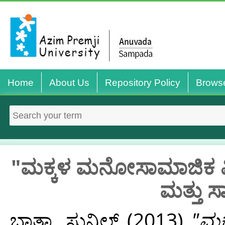
Home
About Us
Repository Policy
Brows
"ಮಕ್ಕಳ ಮನೋಸಾಮಾಜಿಕ ವಿಕಾಸ
ಮತ್ತು 
ಭಾತ್ರಾ, ಸುನಿಲ್
(2013)
"ಮಕ