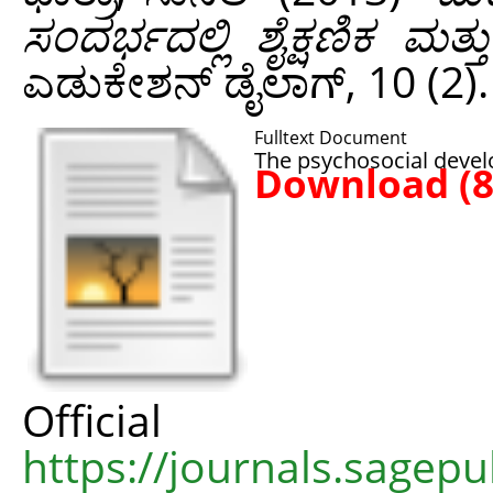
ಸಂದರ್ಭದಲ್ಲಿ ಶೈಕ್ಷಣಿಕ ಮತ್
ಎಡುಕೇಶನ್‌ ಡೈಲಾಗ್‌, 10 (2)
Fulltext Document
The psychosocial develo
Download (
Offic
https://journals.sagep