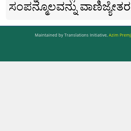
ಸಂಪನ್ಮೂಲವನ್ನು ವಾಣಿಜ್ಯೇತರ
Maintained by Translations Initiative,
Azim Premji