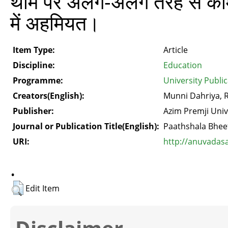
थीम पर अलग-अलग तरह से काम कर
में अहमियत।
Item Type:
Article
Discipline:
Education
Programme:
University Publi
Creators(English):
Munni Dahriya, 
Publisher:
Azim Premji Univ
Journal or Publication Title(English):
Paathshala Bhee
URI:
http://anuvadas
.
Edit Item