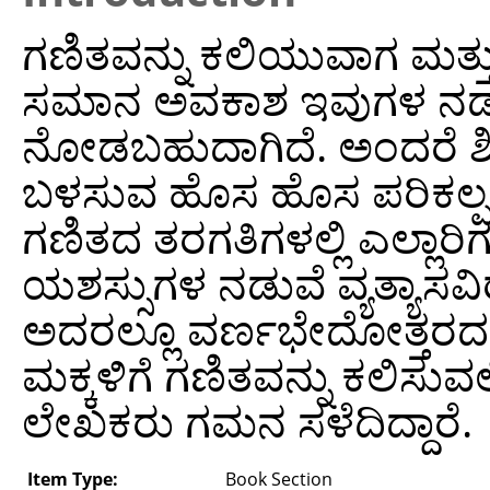
ಗಣಿತವನ್ನು ಕಲಿಯುವಾಗ ಮತ್ತು
ಸಮಾನ ಅವಕಾಶ ಇವುಗಳ ನಡುವೆ
ನೋಡಬಹುದಾಗಿದೆ. ಅಂದರೆ ಶಿಕ್ಷಕ
ಬಳಸುವ ಹೊಸ ಹೊಸ ಪರಿಕಲ್ಪನೆಗ
ಗಣಿತದ ತರಗತಿಗಳಲ್ಲಿ ಎಲ್ಲಾರಿಗ
ಯಶಸ್ಸುಗಳ ನಡುವೆ ವ್ಯತ್ಯಾಸವಿರ
ಅದರಲ್ಲೂ ವರ್ಣಭೇದೋತ್ತರದ ಕ
ಮಕ್ಕಳಿಗೆ ಗಣಿತವನ್ನು ಕಲಿಸುವ
ಲೇಖಕರು ಗಮನ ಸಳೆದಿದ್ದಾರೆ.
Item Type:
Book Section