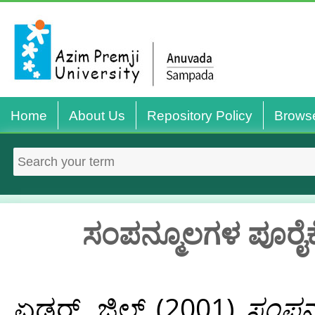
Home
About Us
Repository Policy
Brows
ಸಂಪನ್ಮೂಲಗಳ ಪೂರೈಕೆ 
ಏಡ್ಲರ್, ಜಿಲ್
(2001)
ಸಂಪನ್