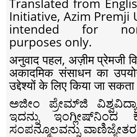
Translated from Engli
Initiative, Azim Premji
intended for non-c
purposes only.
अनुवाद पहल, अज़ीम प्रेमजी विश्व
अकादमिक संसाधन का उपयोग क
उद्देश्यों के लिए किया जा सकता
ಅಜೀಂ ಪ್ರೇಮ್‍ಜಿ ವಿಶ್ವ
ಇದನ್ನು ಇಂಗ್ಲೀಷ್‍ನಿಂದ ಕ
ಸಂಪನ್ಮೂಲವನ್ನು ವಾಣಿಜ್ಯೇತರ