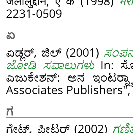
जलालुद्दीन, ए के
(1998)
मेर
2231-0509
ಏ
ಏಡ್ಲರ್, ಜಿಲ್
(2001)
ಸಂಪನ್
ಜೋಡಿ ಸವಾಲುಗಳು
In: ಸೋಷ
ಎಜುಕೇಶನ್: ಅನ ಇಂಟರ್‍ನ್ಯಾ
Associates Publishers",
ಗ
ಗೇಟ್ಸ್, ಪೀಟರ್
(2002)
ಗಣಿ