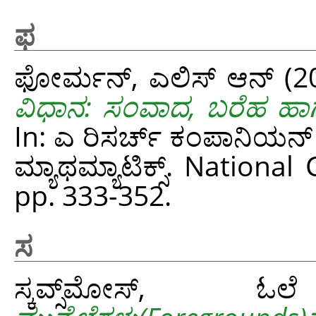
ಫ
ಫೋರ್ಮನ್, ಎಲಿಸ್ ಆನ್
(2
ವಿಧಾನ: ಸಂವಾದ, ಬರೆಹ ಹ
In: ಎ ರಿಸರ್ಚ್ ಕಂಪಾನಿಯನ್ ಟು 
ಮ್ಯಾಥಮ್ಯಾಟಿಕ್ಸ್. Nation
pp. 333-352.
ಸ
ಸ್ಕವ್ಸ್‌ಮೋಸ್‌, ಓಲೆ