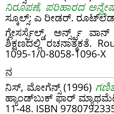
ನಿರೂಪಣೆ, ಪರಿಹಾರದ ಅನ್ವೇಷ
ಸ್ಕೂಲ್ಸ್: ಎ ರೀಡರ್. ರೂಟ್‌ಲ
ಗ್ಲೇಸರ್ಸ್ಫೆಲ್ಡ್, ಅರ್ನ್ಸ್ಟ್ ವಾನ್
ಶಿಕ್ಷಣದಲ್ಲಿ ರಚನಾತ್ಮಕತೆ.
1095-1/0-8058-1096-X
ನ
ನಿಸ್, ಮೋಗೆನ್ಸ್
(1996)
ಗಣಿ
ಹ್ಯಾಂಡ್‌ಬುಕ್‌ ಫಾರ್‌ ಮ್ಯಾಥ
11-48. ISBN 978079233