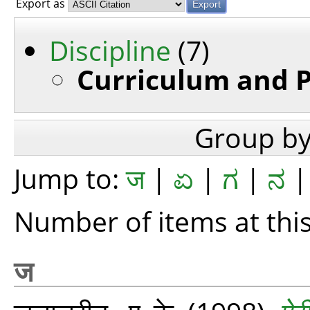
Export as
Discipline
(7)
Curriculum and 
Group b
Jump to:
ज
|
ಏ
|
ಗ
|
ನ
Number of items at this
ज