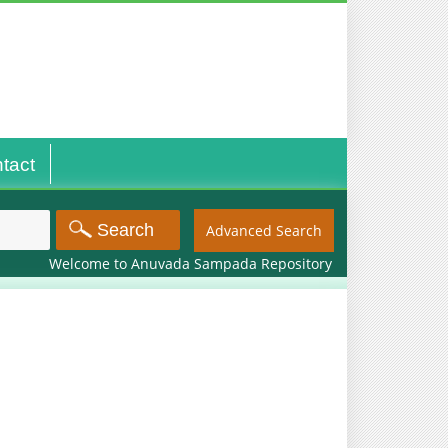
tact
Advanced Search
Welcome to Anuvada Sampada Repository