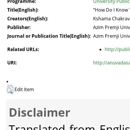
Programme:
University Public
Title(English):
“How Do I Know T
Creators(English):
Kshama Chakrav
Publisher:
Azim Premji Univ
Journal or Publication Title(English):
Azim Premji Univ
Related URLs:
http://publ
URI:
http://anuvadas
.
Edit Item
Disclaimer
Translated from Engli