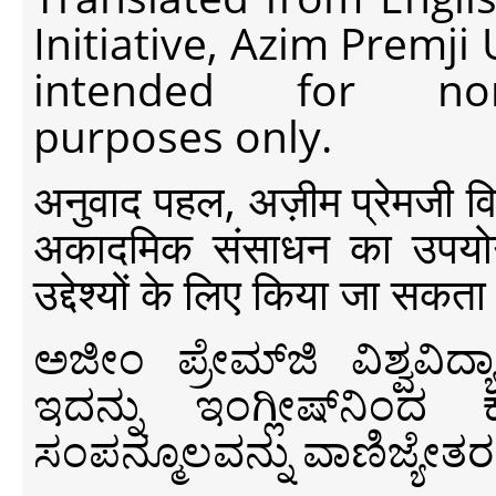
Initiative, Azim Premji
intended for non-c
purposes only.
अनुवाद पहल, अज़ीम प्रेमजी विश्व
अकादमिक संसाधन का उपयोग क
उद्देश्यों के लिए किया जा सकता
ಅಜೀಂ ಪ್ರೇಮ್‍ಜಿ ವಿಶ್ವ
ಇದನ್ನು ಇಂಗ್ಲೀಷ್‍ನಿಂದ ಕ
ಸಂಪನ್ಮೂಲವನ್ನು ವಾಣಿಜ್ಯೇತರ