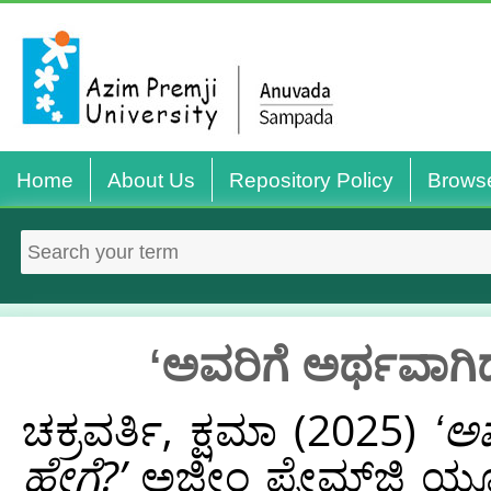
Home
About Us
Repository Policy
Brows
ʻಅವರಿಗೆ ಅರ್ಥವಾಗಿ
ಚಕ್ರವರ್ತಿ, ಕ್ಷಮಾ
(2025)
ʻಅ
ಹೇಗೆ?ʼ
ಅಜೀಂ ಪ್ರೇಮ್‌ಜಿ ಯೂನಿ