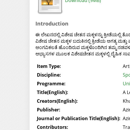
Download (9MB)
Introduction
ಈ ಲೇಖನದಲ್ಲಿ ವಿಶೇಷ ಚೇತನ ಮಕ್ಕಳನ್ನು ಕ್ರೀಡೆಯಲ್ಲಿ ತೊ
ವಿಶೇಷ ಚೇತನ ಮಕ್ಕಳ ಬದುಕಿನಲ್ಲಿ ಕ್ರೀಡೆಯ ಅಗತ್ಯ ಮತ
ಅಂಗವಿಕಲತೆ ಹೊಂದಿರುವ ಮಕ್ಕಳೊಂದಿಗಿನ ತಮ್ಮ ನಡವಳಿ
ಅಭ್ಯಾಸಗಳ ಮೂಲಕ ವಿಶೇಷಚೇತನ ಮಕ್ಕಳಲ್ಲಿ ದೈಹಿಕ ಸಾಮರ್ಥ್
Item Type:
Art
Discipline:
Spo
Programme:
Uni
Title(English):
A L
Creators(English):
Kh
Publisher:
Azi
Journal or Publication Title(English):
Azi
Contributors:
Tra