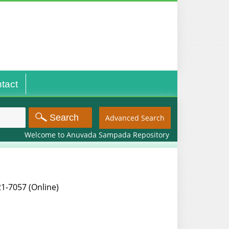
tact
Advanced Search
Welcome to Anuvada Sampada Repository
321-7057 (Online)