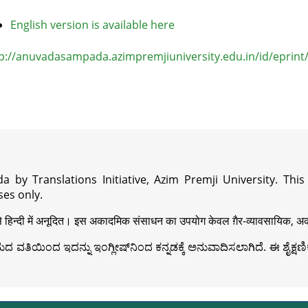
English version is available here
p://anuvadasampada.azimpremjiuniversity.edu.in/id/eprint
a by Translations Initiative, Azim Premji University. Thi
es only.
़ी से हिन्दी में अनूदित। इस अकादमिक संसाधन का उपयोग केवल ग़ैर-व्यावसायिक, अका
ವತಿಯಿಂದ ಇದನ್ನು ಇಂಗ್ಲೀಷ್‍ನಿಂದ ಕನ್ನಡಕ್ಕೆ ಅನುವಾದಿಸಲಾಗಿದೆ. ಈ ಶೈಕ್ಷಣಿಕ 