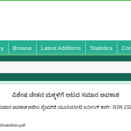
cy
Browse
Latest Additions
Statistics
Con
ವಿಶೇಷ ಚೇತನ ಮಕ್ಕಳಿಗೆ ಆಟದ ಸಮಾನ ಅವಕಾಶ
 ಸಮಾನ ಅವಕಾಶ
ಅಜೀಂ ಪ್ರೇಮ್‌ಜಿ ಯೂನಿವರ್ಸಿಟಿ ಲರ್ನಿಂಗ್ ಕರ್ವ್. ISSN 2
Disabilities.pdf