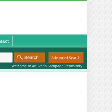
tact
Advanced Search
Welcome to Anuvada Sampada Repository