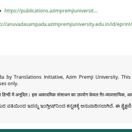
https://publications.azimpremjiuniversit...
p://anuvadasampada.azimpremjiuniversity.edu.in/id/eprint
a by Translations Initiative, Azim Premji University. Thi
es only.
़ी से हिन्दी में अनूदित। इस अकादमिक संसाधन का उपयोग केवल ग़ैर-व्यावसायिक, अका
ವತಿಯಿಂದ ಇದನ್ನು ಇಂಗ್ಲೀಷ್‍ನಿಂದ ಕನ್ನಡಕ್ಕೆ ಅನುವಾದಿಸಲಾಗಿದೆ. ಈ ಶೈಕ್ಷಣಿಕ 