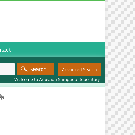
tact
Advanced Search
Welcome to Anuvada Sampada Repository
ें