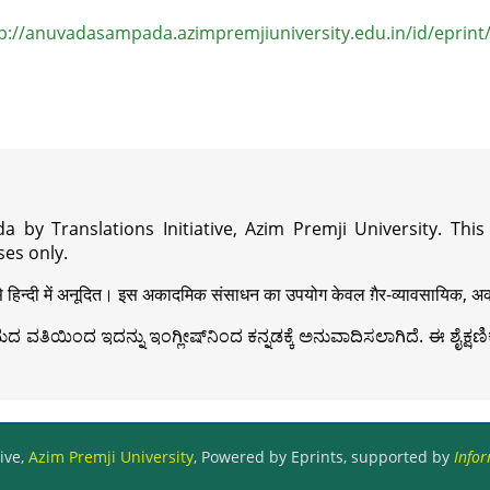
p://anuvadasampada.azimpremjiuniversity.edu.in/id/eprint
a by Translations Initiative, Azim Premji University. Thi
es only.
़ी से हिन्दी में अनूदित। इस अकादमिक संसाधन का उपयोग केवल ग़ैर-व्यावसायिक, अका
ವತಿಯಿಂದ ಇದನ್ನು ಇಂಗ್ಲೀಷ್‍ನಿಂದ ಕನ್ನಡಕ್ಕೆ ಅನುವಾದಿಸಲಾಗಿದೆ. ಈ ಶೈಕ್ಷಣಿಕ 
ive,
Azim Premji University
, Powered by Eprints, supported by
Infor