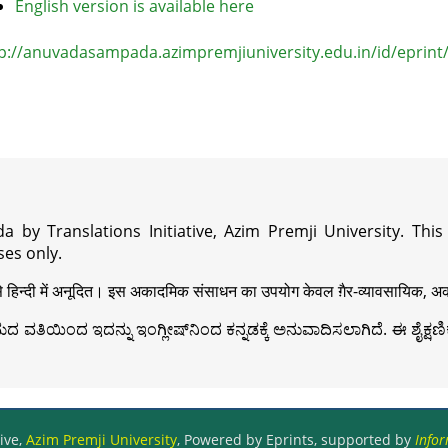
English version is available here
p://anuvadasampada.azimpremjiuniversity.edu.in/id/eprint
a by Translations Initiative, Azim Premji University. Thi
es only.
़ी से हिन्दी में अनूदित। इस अकादमिक संसाधन का उपयोग केवल ग़ैर-व्यावसायिक, अका
ವತಿಯಿಂದ ಇದನ್ನು ಇಂಗ್ಲೀಷ್‍ನಿಂದ ಕನ್ನಡಕ್ಕೆ ಅನುವಾದಿಸಲಾಗಿದೆ. ಈ ಶೈಕ್ಷಣಿಕ 
ive,
Azim Premji University
, Powered by Eprints, supported by
Infor