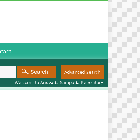
tact
Advanced Search
Welcome to Anuvada Sampada Repository