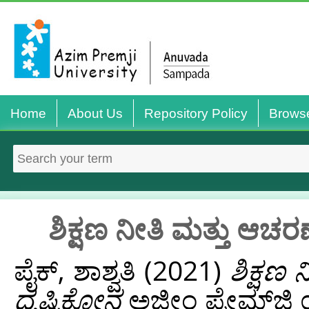
Home
About Us
Repository Policy
Brows
ಶಿಕ್ಷಣ ನೀತಿ ಮತ್ತು ಆಚರ
ಪೈಕ್, ಶಾಶ್ವತಿ
(2021)
ಶಿಕ್ಷಣ
ದೃಷ್ಟಿಕೋನ
ಅಜೀಂ ಪ್ರೇಮ್‌ಜಿ ಯ