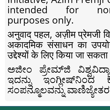
intended for non-c
purposes only.
अनुवाद पहल, अज़ीम प्रेमजी विश्व
अकादमिक संसाधन का उपयोग क
उद्देश्यों के लिए किया जा सकता
ಅಜೀಂ ಪ್ರೇಮ್‍ಜಿ ವಿಶ್ವ
ಇದನ್ನು ಇಂಗ್ಲೀಷ್‍ನಿಂದ ಕ
ಸಂಪನ್ಮೂಲವನ್ನು ವಾಣಿಜ್ಯೇತರ