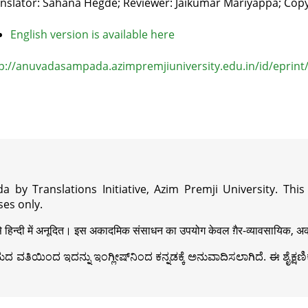
nslator: Sahana Hegde; Reviewer: Jaikumar Mariyappa; Cop
English version is available here
p://anuvadasampada.azimpremjiuniversity.edu.in/id/eprint
a by Translations Initiative, Azim Premji University. Thi
es only.
़ी से हिन्दी में अनूदित। इस अकादमिक संसाधन का उपयोग केवल ग़ैर-व्यावसायिक, अका
ವತಿಯಿಂದ ಇದನ್ನು ಇಂಗ್ಲೀಷ್‍ನಿಂದ ಕನ್ನಡಕ್ಕೆ ಅನುವಾದಿಸಲಾಗಿದೆ. ಈ ಶೈಕ್ಷಣಿಕ 