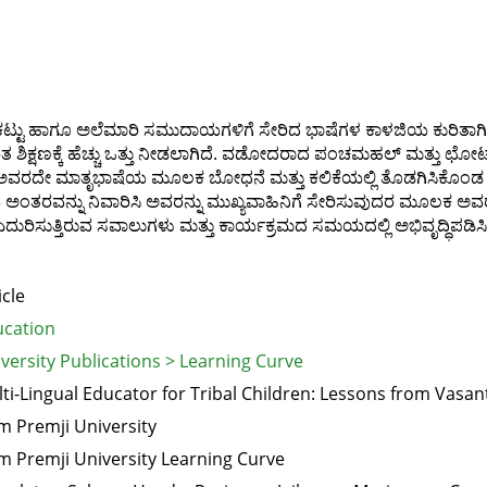
ಡಕಟ್ಟು ಹಾಗೂ ಅಲೆಮಾರಿ ಸಮುದಾಯಗಳಿಗೆ ಸೇರಿದ ಭಾಷೆಗಳ ಕಾಳಜಿಯ ಕುರಿತಾಗ
ಿತ ಶಿಕ್ಷಣಕ್ಕೆ ಹೆಚ್ಚು ಒತ್ತು ನೀಡಲಾಗಿದೆ. ವಡೋದರಾದ ಪಂಚಮಹಲ್ ಮತ್ತು ಛ
ು ಅವರದೇ ಮಾತೃಭಾಷೆಯ ಮೂಲಕ ಬೋಧನೆ ಮತ್ತು ಕಲಿಕೆಯಲ್ಲಿ ತೊಡಗಿಸಿಕೊಂಡ 
ಯ ಅಂತರವನ್ನು ನಿವಾರಿಸಿ ಅವರನ್ನು ಮುಖ್ಯವಾಹಿನಿಗೆ ಸೇರಿಸುವುದರ ಮೂಲಕ 
ುರಿಸುತ್ತಿರುವ ಸವಾಲುಗಳು ಮತ್ತು ಕಾರ್ಯಕ್ರಮದ ಸಮಯದಲ್ಲಿ ಅಭಿವೃದ್ಧಿಪಡಿಸಿದ 
.
icle
cation
versity Publications > Learning Curve
ti-Lingual Educator for Tribal Children: Lessons from Vasan
m Premji University
m Premji University Learning Curve