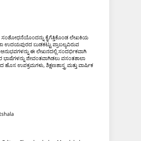
ಿ ಸಂಶೋಧನೆಯೊಂದನ್ನು ಕೈಗೆತ್ತಿಕೊಂಡ ಲೇಖಕಿಯ
ೋಟಾ ಉದಯಪುರದ ಬುಡಕಟ್ಟು ಪ್ರಾಬಲ್ಯವಿರುವ
ಅನುಭವಗಳನ್ನು ಈ ಲೇಖನದಲ್ಲಿ ಸಂದರ್ಭಿಕವಾಗಿ
ಅವರ ಭಾಷೆಗಳನ್ನು ಜೀವಂತವಾಗಿಡಲು ವಸಂತಶಾಲಾ
ಹೊಸ ಉಪಕ್ರಮಗಳು, ಶಿಕ್ಷಣಶಾಸ್ತ್ರ ಮತ್ತು ವಾರ್ಷಿಕ
tshala