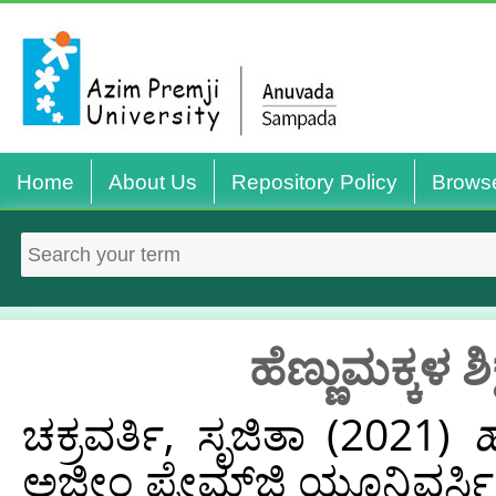
Home
About Us
Repository Policy
Brows
ಹೆಣ್ಣುಮಕ್ಕಳ ಶಿ
ಚಕ್ರವರ್ತಿ, ಸೃಜಿತಾ
(2021)
ಹ
ಅಜೀಂ ಪ್ರೇಮ್‌ಜಿ ಯೂನಿವರ್ಸಿಟ