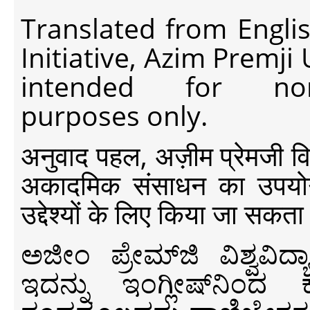
Translated from Engli
Initiative, Azim Premji
intended for non-c
purposes only.
अनुवाद पहल, अज़ीम प्रेमजी विश्व
अकादमिक संसाधन का उपयोग क
उद्देश्यों के लिए किया जा सकता
ಅಜೀಂ ಪ್ರೇಮ್‍ಜಿ ವಿಶ್ವ
ಇದನ್ನು ಇಂಗ್ಲೀಷ್‍ನಿಂದ ಕ