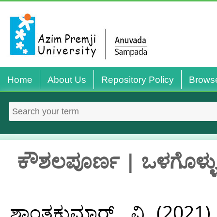
Home
About Us
Repository Policy
Brows
ಕೌಶಲಪೂರ್ಣ | ಒಳಗೊಳ್ಳುವಿ
ಶಾಂತಕುಮಾರ್, ವಿ
(2021