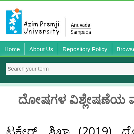
Home
About Us
Repository Policy
Brows
ದೋಷಗಳ ವಿಶ್ಲೇಷಣೆಯ ಮ
ಟಕ್ಕೇರ್, ಶಿಖಾ
(2019)
ದೋ