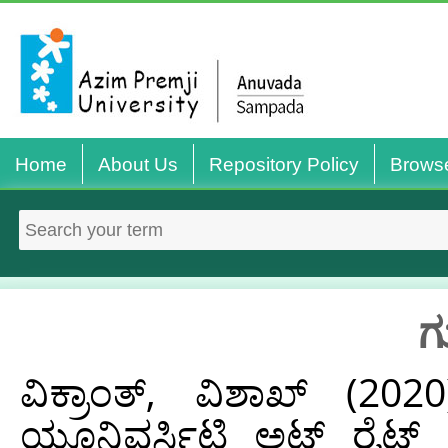
Home
About Us
Repository Policy
Brows
ಗ
ವಿಕ್ರಾಂತ್, ವಿಶಾಖ್
(202
ಯೂನಿವರ್ಸಿಟಿ ಅಟ್‌ ರೈಟ್‌