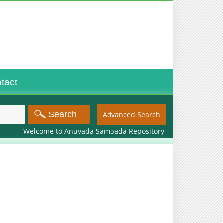
tact
Advanced Search
Welcome to Anuvada Sampada Repository