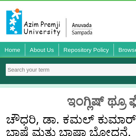
Home
About Us
Repository Policy
Brows
ಇಂಗ್ಲಿಷ್ ಥ್ರೂ 
ಚೌಧರಿ, ಡಾ. ಕಮಲ್ ಕುಮಾರ್
ಭಾಷೆ ಮತ್ತು ಭಾಷಾ ಬೋಧನೆ.