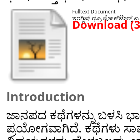
Fulltext Document
ಇಂಗ್ಲಿಷ್ ಥ್ರೂ ಫೋಕ್‌ಟೇಲ್ಸ್ ಎ ಸ
Download (
Introduction
ಜಾನಪದ ಕಥೆಗಳನ್ನು ಬಳಸಿ 
ಪ್ರಯೋಗವಾಗಿದೆ. ಕಥೆಗಳು ಸಾಮ