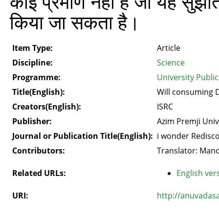
कोई प्रमाण नहीं हैं जो यह सुझ
किया जा सकता है।
Item Type:
Article
Discipline:
Science
Programme:
University Public
Title(English):
Will consuming D
Creators(English):
ISRC
Publisher:
Azim Premji Univ
Journal or Publication Title(English):
i wonder Redisco
Contributors:
Translator: Manoh
Related URLs:
English vers
URI:
http://anuvadas