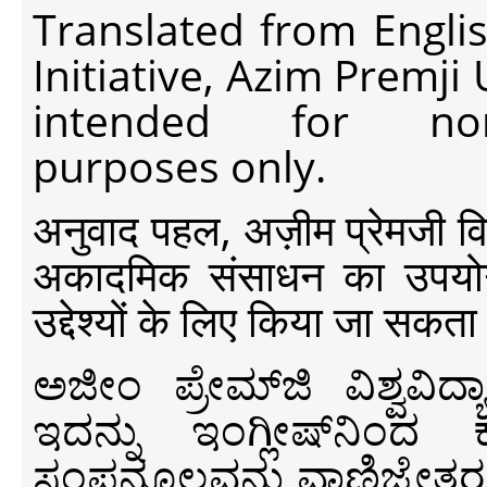
Translated from Engli
Initiative, Azim Premji
intended for non-c
purposes only.
अनुवाद पहल, अज़ीम प्रेमजी विश्व
अकादमिक संसाधन का उपयोग क
उद्देश्यों के लिए किया जा सकता
ಅಜೀಂ ಪ್ರೇಮ್‍ಜಿ ವಿಶ್ವ
ಇದನ್ನು ಇಂಗ್ಲೀಷ್‍ನಿಂದ ಕ
ಸಂಪನ್ಮೂಲವನ್ನು ವಾಣಿಜ್ಯೇತರ