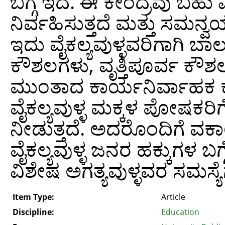
ಬಗ್ಗೆ ಇದೆ. ಈ ಕೇಂದ್ರವು ಬಹು 
ನಿರ್ವಹಿಸುತ್ತದೆ ಮತ್ತು ಸಮನ್ವ
ಇದು ವೈಕಲ್ಯವುಳ್ಳವರಿಗಾಗಿ ಬಾ
ಕೌಶಲಗಳು, ವೃತ್ತಿಪೂರ್ವ ಕೌಶ
ಮುಂತಾದ ಕಾರ್ಯನಿರ್ವಾಹಕ ಕೌಶ
ವೈಕಲ್ಯವುಳ್ಳ ಮಕ್ಕಳ ಪೋಷಕರಿ
ನೀಡುತ್ತದೆ. ಅದರೊಂದಿಗೆ ವಕಾಲ
ವೈಕಲ್ಯವುಳ್ಳ ಜನರ ಹಕ್ಕುಗಳ ಬಗ
ವಿಶೇಷ ಅಗತ್ಯವುಳ್ಳವರ ಸಮಸ್
Item Type:
Article
Discipline:
Education