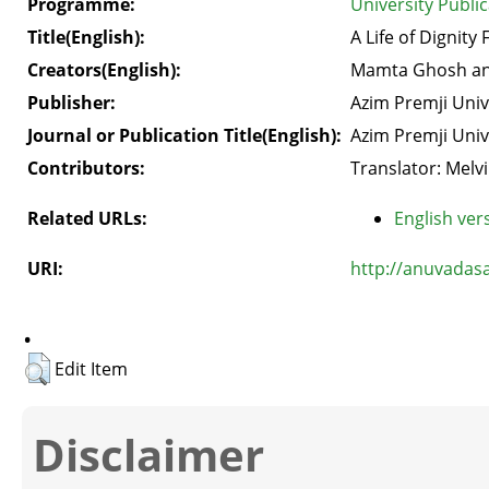
Programme:
University Publi
Title(English):
A Life of Dignity
Creators(English):
Mamta Ghosh an
Publisher:
Azim Premji Univ
Journal or Publication Title(English):
Azim Premji Univ
Contributors:
Translator: Melv
Related URLs:
English vers
URI:
http://anuvadasa
.
Edit Item
Disclaimer