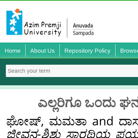
Home
About Us
Repository Policy
Brows
ಎಲ್ಲರಿಗೂ ಒಂದು 
ಘೋಷ್‌, ಮಮತಾ
and
ದಾಸ
ಜೀವನ-ಶಿಶು ಸಾರಥಿಯ ಪ