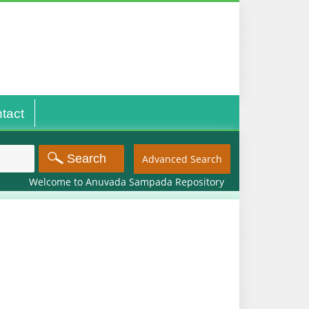
tact
Advanced Search
Welcome to Anuvada Sampada Repository