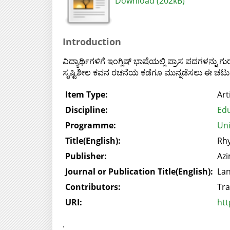
Download (202kB)
Introduction
ವಿದ್ಯಾರ್ಥಿಗಳಿಗೆ ಇಂಗ್ಲಿಷ್ ಭಾಷೆಯಲ್ಲಿ ಪ್ರಾಸ ಪದಗಳನ್ನ
ಸೃಷ್ಟಿಶೀಲ ಕವನ ರಚನೆಯ ಕಡೆಗೂ ಮುನ್ನಡೆಸಲು ಈ ಚಟುವ
Item Type:
Art
Discipline:
Edu
Programme:
Uni
Title(English):
Rhy
Publisher:
Azi
Journal or Publication Title(English):
Lan
Contributors:
Tra
URI:
htt
.