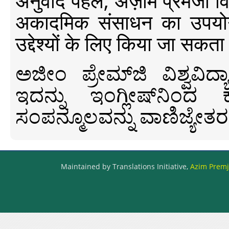
अनुवाद पहल, अज़ीम प्रेमजी विश्व
अकादमिक संसाधन का उपयोग क
उद्देश्यों के लिए किया जा सकता
ಅಜೀಂ ಪ್ರೇಮ್‍ಜಿ ವಿಶ್ವ
ಇದನ್ನು ಇಂಗ್ಲೀಷ್‍ನಿಂದ ಕ
ಸಂಪನ್ಮೂಲವನ್ನು ವಾಣಿಜ್ಯೇತರ
Maintained by Translations Initiative,
Azim Premji