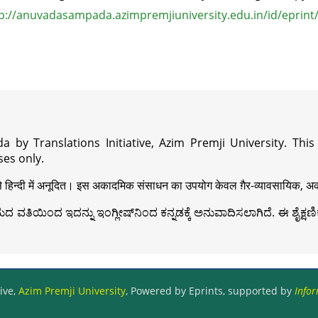
p://anuvadasampada.azimpremjiuniversity.edu.in/id/eprint
a by Translations Initiative, Azim Premji University. Thi
es only.
़ी से हिन्दी में अनूदित। इस अकादमिक संसाधन का उपयोग केवल ग़ैर-व्यावसायिक, अका
ವತಿಯಿಂದ ಇದನ್ನು ಇಂಗ್ಲೀಷ್‍ನಿಂದ ಕನ್ನಡಕ್ಕೆ ಅನುವಾದಿಸಲಾಗಿದೆ. ಈ ಶೈಕ್ಷಣಿಕ 
ive,
Azim Premji University
, Powered by Eprints, supported by
Infor