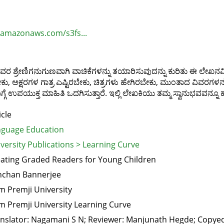
1.amazonaws.com/s3fs...
ವರ ಶ್ರೇಣಿಗನುಗುಣವಾಗಿ ವಾಚಿಕೆಗಳನ್ನು ತಯಾರಿಸುವುದನ್ನು ಕುರಿತು ಈ ಲೇಖನವಿದೆ.
ಅಕ್ಷರಗಳ ಗಾತ್ರ ಎಷ್ಟಿರಬೇಕು, ಚಿತ್ರಗಳು ಹೇಗಿರಬೇಕು, ಮುಂತಾದ ವಿವರಗಳನ್
ಯುಕ್ತ ಮಾಹಿತಿ ಒದಗಿಸುತ್ತಾರೆ. ಇಲ್ಲಿ ಲೇಖಕಿಯು ತಮ್ಮ ಸ್ವಾನುಭವವನ್ನೂ ಹಂ
icle
guage Education
versity Publications > Learning Curve
ating Graded Readers for Young Children
nchan Bannerjee
m Premji University
m Premji University Learning Curve
nslator: Nagamani S N; Reviewer: Manjunath Hegde; Copye