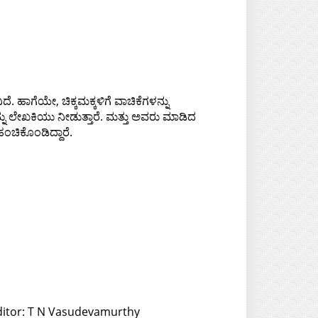
 ಹಾಗೆಯೇ, ಚಿಕ್ಕಮಕ್ಕಳಿಗೆ ವಾಚಿಕೆಗಳನ್ನು
ನು ಲೇಖಕಿಯು ನೀಡುತ್ತಾರೆ. ಮತ್ತು ಅವರು ಮಾಡಿದ
ಚಿಕೊಂಡಿದ್ದಾರೆ.
ditor: T N Vasudevamurthy