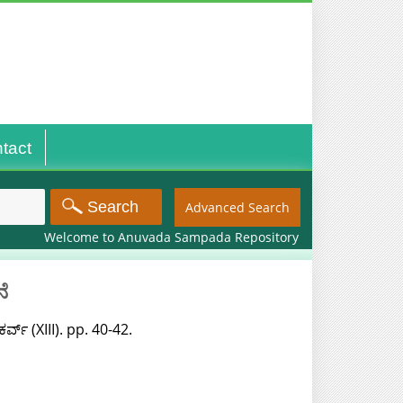
tact
Advanced Search
Welcome to Anuvada Sampada Repository
ೆ
್ವ್ (XIII). pp. 40-42.