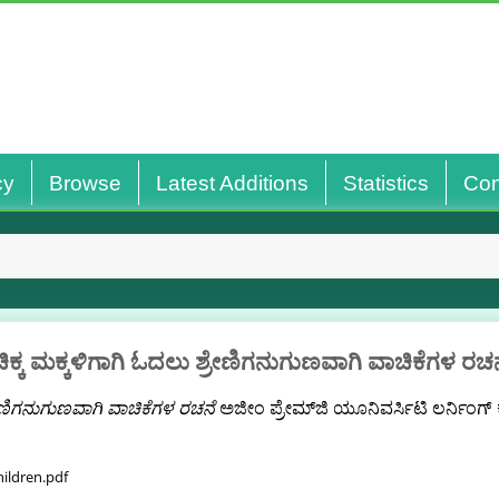
cy
Browse
Latest Additions
Statistics
Con
ಚಿಕ್ಕ ಮಕ್ಕಳಿಗಾಗಿ ಓದಲು ಶ್ರೇಣಿಗನುಗುಣವಾಗಿ ವಾಚಿಕೆಗಳ ರಚನ
್ರೇಣಿಗನುಗುಣವಾಗಿ ವಾಚಿಕೆಗಳ ರಚನೆ
ಅಜೀಂ ಪ್ರೇಮ್‌ಜಿ ಯೂನಿವರ್ಸಿಟಿ ಲರ್ನಿಂಗ್ ಕರ
ildren.pdf