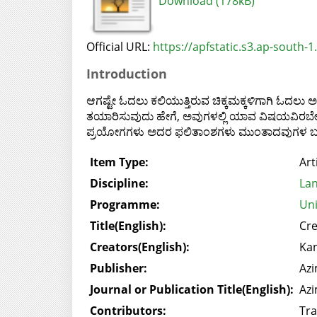
Download (178kB)
Official URL:
https://apfstatic.s3.ap-south-
Introduction
ಆಗಷ್ಟೇ ಓದಲು ಕಲಿಯುತ್ತಿರುವ ಚಿಕ್ಕಮಕ್ಕಳಿಗಾಗಿ ಓದಲು ಅ
ತಯಾರಿಸುವುದು ಹೇಗೆ, ಅವುಗಳಲ್ಲಿ ಯಾವ ವಿಷಯವಿರಬೇಕು, 
ಪ್ರಯೋಗಗಳು ಅದರ ಫಲಿತಾಂಶಗಳು ಮುಂತಾದವುಗಳ ಬಗ್ಗೆ ಉಪ
Item Type:
Art
Discipline:
Lan
Programme:
Uni
Title(English):
Cre
Creators(English):
Ka
Publisher:
Azi
Journal or Publication Title(English):
Azi
Contributors:
Tra