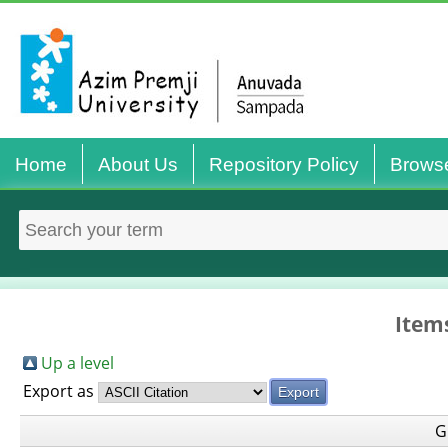
Home
About Us
Repository Policy
Brows
Items
Up a level
Export as
G